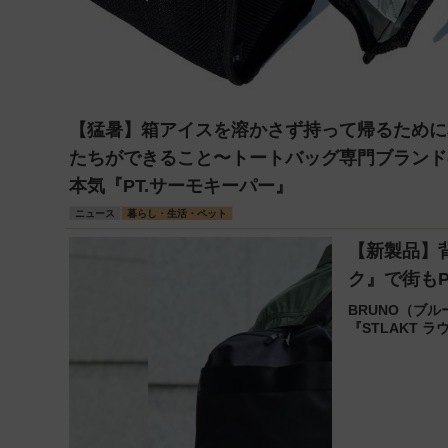
【猛暑】箱アイスを溶かさず持って帰るために
たちができること〜トートバッグ専門ブランド
本気『PT.サーモキーパー』
ニュース
暮らし・生活・ペット
【新製品】背
ク』で街もP
BRUNO（ブル
『STLAKT 