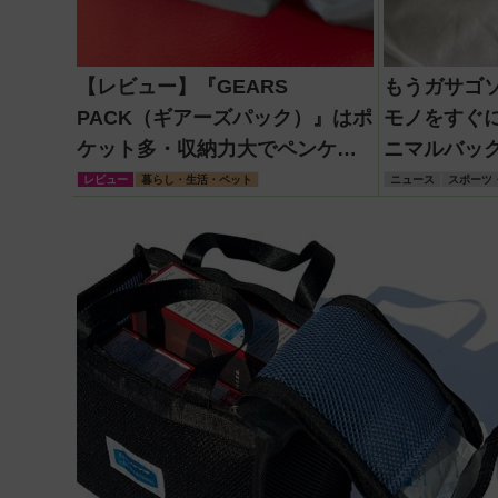
【レビュー】『GEARS
もうガサゴ
PACK（ギアーズパック）』はポ
モノをすぐ
ケット多・収納力大でペンケー
ニマルバッ
ス用途だけじゃもったいない！
ク・トラス
レビュー
暮らし・生活・ペット
ニュース
スポーツ