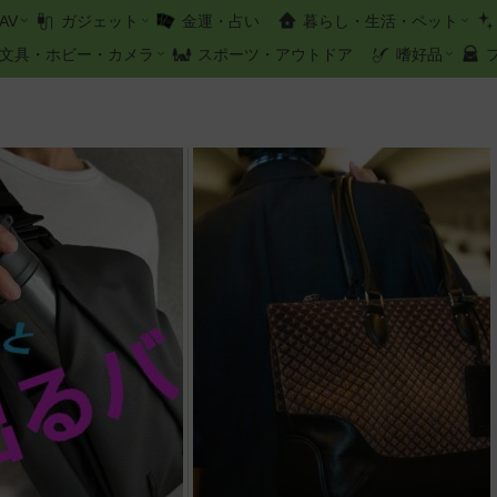
AV
ガジェット
金運・占い
暮らし・生活・ペット
文具・ホビー・カメラ
スポーツ・アウトドア
嗜好品