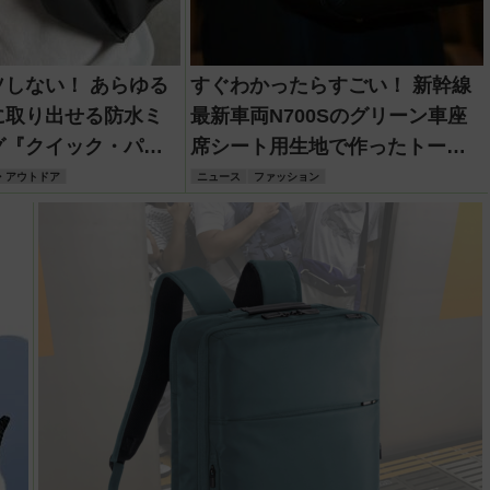
ソしない！ あらゆる
すぐわかったらすごい！ 新幹線
に取り出せる防水ミ
最新車両N700Sのグリーン車座
グ『クイック・パッ
席シート用生地で作ったトート
ポ』
＆クラッチバッグ登場！
・アウトドア
ニュース
ファッション