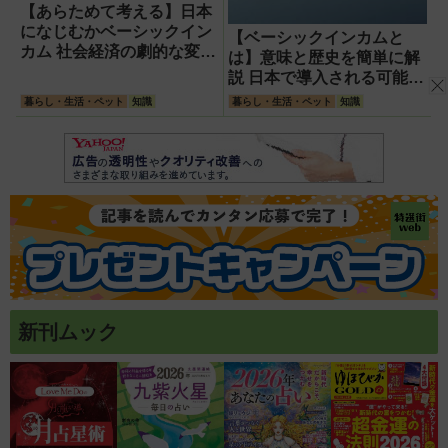
【あらためて考える】日本
になじむかベーシックイン
【ベーシックインカムと
カム 社会経済の劇的な変化
は】意味と歴史を簡単に解
をデータで読み解く
説 日本で導入される可能性
は?議論が進まないのはな
暮らし・生活・ペット
知識
暮らし・生活・ペット
知識
ぜ?
新刊ムック