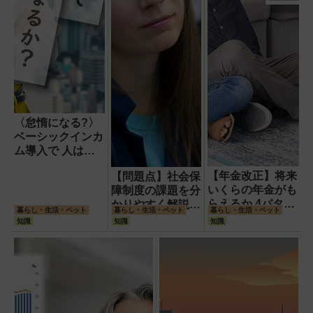
〈怠惰になる?〉
ベーシックインカ
ム導入で 人は本
当に「働くこと」
【年金改正】将来
【問題点】社会保
をやめてしまうの
いくらの年金がも
障制度の課題を分
か
らえるか 4パター
かりやすく解説
暮らし・生活・ペット
暮らし・生活・ペット
暮らし・生活・ペット
ンで試算してみた
医療費増加の原因
知識
知識
知識
公的年金の継続性
は?本当の「分
について考える
配」とは?|八ツ井
慶子