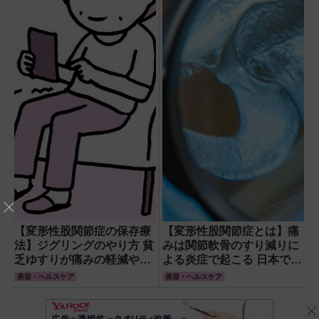
【変形性股関節症の保存療
【変形性股関節症とは】痛
法】ジグリングのやり方 貧
みは関節軟骨のすり減りに
乏ゆすりが痛みの軽減や軟
よる炎症で起こる 日本では
骨再生の可能性も期待でき
40～50代の女性に多く発症
美容・ヘルスケア
美容・ヘルスケア
る