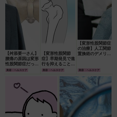
【変形性股関節症
の治療】人工関節
【舛添要一さん】
【変形性股関節
置換術のデメリッ
腰痛の原因は変形
症】早期発見で進
トは耐用年数 関
性股関節症だった
行を抑えることが
節温存手術「キア
人工股関節置換術
可能 関節の音や
リ手術」など様々
美容・ヘルスケア
美容・ヘルスケア
美容・ヘルスケア
を決断 術前術後
違和感がないかチ
な選択肢
のリハビリに「筋
ェックしよう
トレ」が効果