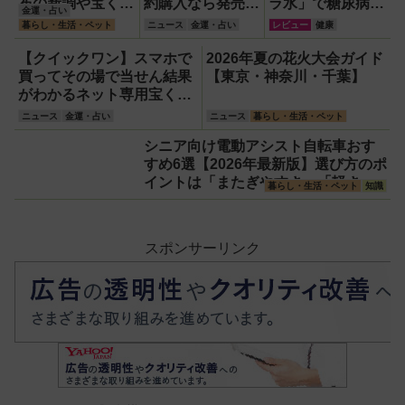
布の新調や宝くじ
約購入なら発売前
ラ水」で糖尿病・
金運・占い
の日記念・レイン
でも買える！1
高血圧・関節痛を
暮らし・生活・ペット
ニュース
金運・占い
レビュー
健康
ボーくじ・新涼の
等・前後賞5,000
撃退する簡単習慣
100円くじ購入に
万円が狙える宝く
【2026年最新
【クイックワン】スマホで
2026年夏の花火大会ガイド
最適な開運日は？
じを解説
版】
買ってその場で当せん結果
【東京・神奈川・千葉】
がわかるネット専用宝くじ
のしくみと買い方
ニュース
金運・占い
ニュース
暮らし・生活・ペット
シニア向け電動アシスト自転車おす
すめ6選【2026年最新版】選び方のポ
イントは「またぎやすさ」「軽さ」
暮らし・生活・ペット
知識
「足つきの良さ」
スポンサーリンク