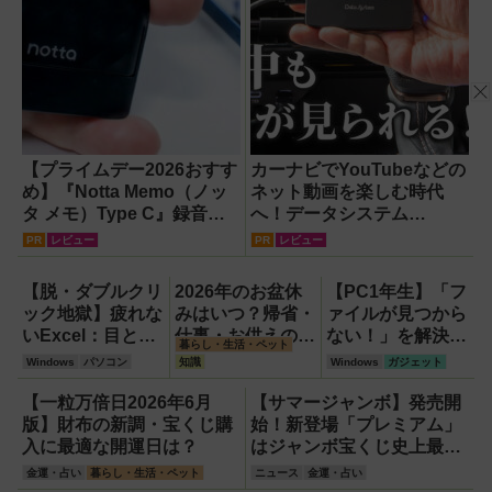
【プライムデー2026おすす
カーナビでYouTubeなどの
め】『Notta Memo（ノッ
ネット動画を楽しむ時代
タ メモ）Type C』録音か
へ！データシステム
らAI自動文字起こし・翻
『U2KIT』がドライブを変
PR
レビュー
PR
レビュー
訳・要約までこなすAIボイ
える【PR】
スレコーダー！【議事録作
【脱・ダブルクリ
2026年のお盆休
【PC1年生】「フ
成】
ック地獄】疲れな
みはいつ？帰省・
ァイルが見つから
いExcel：目と手
仕事・お供えの基
ない！」を解決す
暮らし・生活・ペット
を守る厳選ショー
本とマナーをわか
る方法
Windows
パソコン
知識
Windows
ガジェット
トカット7選
りやすく解説
【OneDrive対
【Windows】
応・2026年最新
【一粒万倍日2026年6月
【サマージャンボ】発売開
版】
版】財布の新調・宝くじ購
始！新登場「プレミアム」
入に最適な開運日は？
はジャンボ宝くじ史上最高
額の12億円！
金運・占い
暮らし・生活・ペット
ニュース
金運・占い