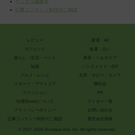
ゲッカヨ編集室
記事コンテンツ制作のご相談
レビュー
家電・AV
ガジェット
金運・占い
暮らし・生活・ペット
美容・ヘルスケア
知識
ハンドメイド・DIY
グルメ・レシピ
文具・ホビー・カメラ
スポーツ・アウトドア
嗜好品
ファッション
PR
特選街webについて
ライター一覧
プライバシーポリシー
お問い合わせ
記事コンテンツ制作のご相談
運営会社情報
© 2017-2026 Boutique-sha, Inc. All rights reserved..