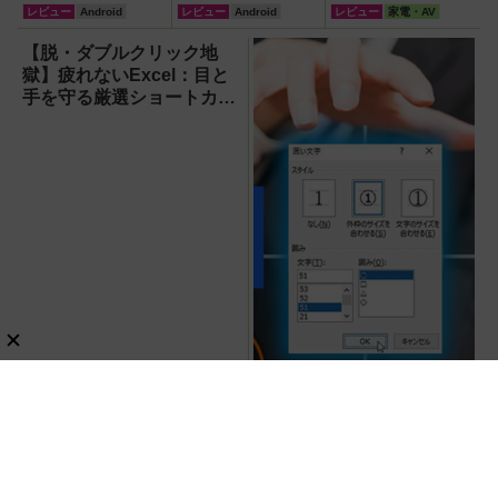
ターをAndroid化
レビュー
Android
レビュー
Android
レビュー
家電・AV
するオットキャス
ト「OTTOAIBOX
【脱・ダブルクリック地
P3 Pro」を試し
獄】疲れないExcel：目と
てみた結果
手を守る厳選ショートカッ
ト7選【Windows】
【2026年最新】Wordで51
以上の丸囲み数字を使いた