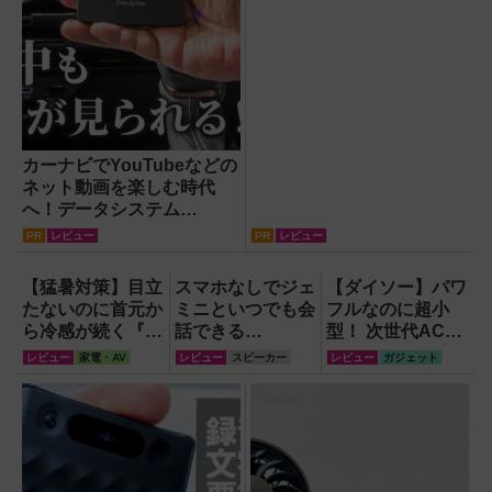
カーナビでYouTubeなどの
ネット動画を楽しむ時代
へ！データシステム
『U2KIT』がドライブを変
PR
レビュー
PR
レビュー
える【PR】
【猛暑対策】目立
スマホなしでジェ
【ダイソー】パワ
たないのに首元か
ミニといつでも会
フルなのに超小
ら冷感が続く『レ
話できる
型！ 次世代ACア
オン ポケット6 』
『Google Home
ダプター『GaN
レビュー
家電・AV
レビュー
スピーカー
レビュー
ガジェット
なら、満員電車で
スピーカー』で未
USB充電器』が
も涼しい顔！
来がわが家にやっ
すごすぎる！
てきた！【なぜな
ぜ期対策にも】