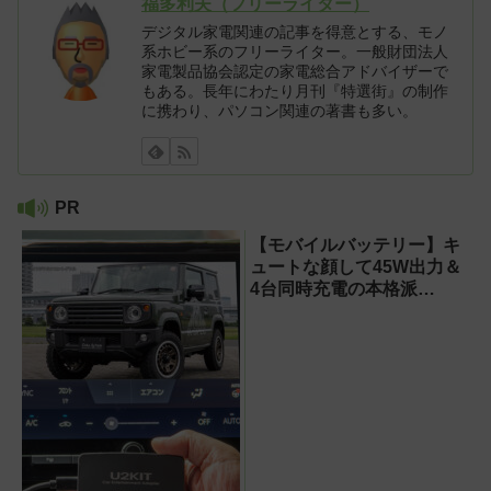
福多利夫（フリーライター）
デジタル家電関連の記事を得意とする、モノ
系ホビー系のフリーライター。一般財団法人
家電製品協会認定の家電総合アドバイザーで
もある。長年にわたり月刊『特選街』の制作
に携わり、パソコン関連の著書も多い。
PR
【モバイルバッテリー】キ
ュートな顔して45W出力＆
4台同時充電の本格派
『RORRY CharmGo オー
ルインミニ』でスマホもモ
バイルファンもノートPCも
安心