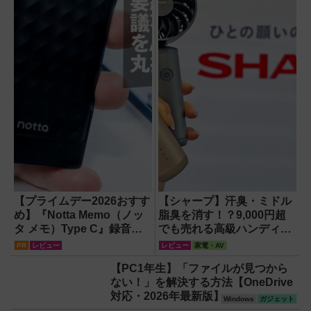
【プライムデー2026おすす
【シャープ】汗臭・ミドル
め】『Notta Memo（ノッ
脂臭を消す！？9,000円超
タ メモ）Type C』録音か
でも売れる高級ハンディフ
らAI自動文字起こし・翻
ァン『PJ-HS01』が凄すぎ
PR
レビュー
レビュー
家電・AV
訳・要約までこなすAIボイ
る
【PC1年生】「ファイルが見つから
スレコーダー！【議事録作
ない！」を解決する方法【OneDrive
成】
対応・2026年最新版】
Windows
ガジェット