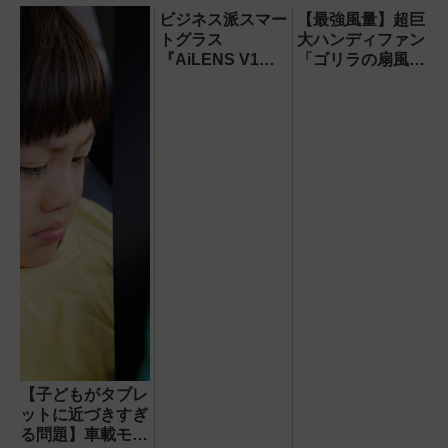
ビジネス派スマー
【最強風量】超巨
トグラス
大ハンディファン
『AiLENS V1』
「ゴリラの扇風
を体験:プレゼ
機」レビュー！直
ン、会議、リアル
径16.5cmの巨大
タイム翻訳に使え
ファンで想像以上
て8万円台！
の涼しさを体感
【子どもがタブレ
ットに近づきすぎ
る問題】車載モニ