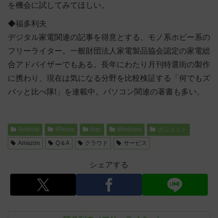
を機会に試してみてほしい。
◆福多利夫
デジタル家電関連の記事を得意とする、モノ系ホビー系の
フリーライター。一般財団法人家電製品協会認定の家電総
合アドバイザーでもある。長年にわたり月刊特選街の製作
に携わり、現在は気になる分野を比較検証する「何でもズ
バッと比べ隊!」を連載中。パソコン関連の著書も多い。
Android
iPhone
Mac
Windows
ガジェット
Amazon
Q＆A
クラウド
サービス
シェアする