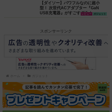
【ダイソー】パワフルなのに超小
スレコーダー！【議事録作
型！ 次世代ACアダプター『GaN
成】
USB充電器』がすごすぎる！
レビュー
ガジェット
スポンサーリンク
ホーム
ガジェット