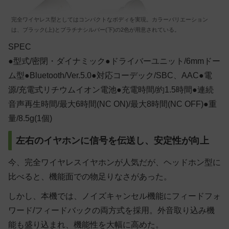
完全ワイヤレス型としてはコンパクトなボディを実現。カラーバリエーション
は、ブラック(上)とプラチナシルバー(下)の2色が用意されている。
SPEC
●型式/密閉・ダイナミック●ドライバーユニット/6mmドー
ム型●Bluetooth/Ver.5.0●対応コーデック/SBC、AAC●電
源/充電式リチウムイオン電池●充電時間/約1.5時間●連続
音声再生時間/最大6時間(NC ON)/最大8時間(NC OFF)●重
量/8.5g(1個)
左右のイヤホンに信号を伝送し、安定性が向上
今、完全ワイヤレスイヤホンが人気だが、ヘッドホン型に
比べると、機能面での物足りなさがあった。
しかし、本機では、ノイズキャンセル機能にフィードフォ
ワード/フィードバックの両方式を採用。外音取り込み機
能も盛り込まれ、機能性を大幅に高めた。