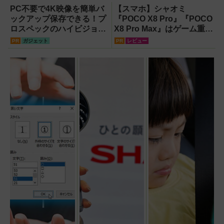
PC不要で4K映像を簡単バ
【スマホ】シャオミ
ックアップ保存できる！プ
『POCO X8 Pro』『POCO
ロスペックのハイビジョン
X8 Pro Max』はゲーム重視
レコーダー『HVE705-
ならコスパ最強クラス！
PR
ガジェット
PR
レビュー
PRO』
【試用レポート】