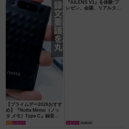
の涼しさを体感
『AiLENS V1』を体験:プ
レゼン、会議、リアルタイ
ム翻訳に使えて8万円台！
【プライムデー2026おすす
め】『Notta Memo（ノッ
タ メモ）Type C』録音か
らAI自動文字起こし・翻
PR
レビュー
レビュー
Android
訳・要約までこなすAIボイ