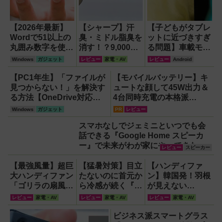
【2026年最新】
【シャープ】汗
【子どもがタブレ
Wordで51以上の
臭・ミドル脂臭を
ットに近づきすぎ
丸囲み数字を使い
消す！？9,000円
る問題】車載モニ
たいなら「囲い文
超でも売れる高級
ターをAndroid化
Windows
ガジェット
レビュー
家電・AV
レビュー
Android
字」で作る
ハンディファン
するオットキャス
【Windows】
『PJ-HS01』が
ト「OTTOAIBOX
【PC1年生】「ファイルが
【モバイルバッテリー】キ
凄すぎる
P3 Pro」を試し
見つからない！」を解決す
ュートな顔して45W出力＆
てみた結果
る方法【OneDrive対応・
4台同時充電の本格派
2026年最新版】
『RORRY CharmGo オー
Windows
ガジェット
PR
レビュー
ルインミニ』でスマホもモ
スマホなしでジェミニといつでも会
バイルファンもノートPCも
話できる『Google Home スピーカ
安心
ー』で未来がわが家にやってきた！
レビュー
スピーカー
【なぜなぜ期対策にも】
【最強風量】超巨
【猛暑対策】目立
【ハンディファ
大ハンディファン
たないのに首元か
ン】韓国発！羽根
「ゴリラの扇風
ら冷感が続く『レ
が見えない
機」レビュー！直
オン ポケット6 』
『baramood（パ
レビュー
家電・AV
レビュー
家電・AV
レビュー
家電・AV
径16.5cmの巨大
なら、満員電車で
ラムード）』4種
ファンで想像以上
も涼しい顔！
使い比べ
ビジネス派スマートグラス