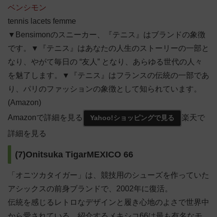
ベンシモン
tennis lacets femme
▼Bensimonのスニーカー、『テニス』はブランドの象徴
です。▼『テニス』はあなたの人生のストーリーの一部と
なり、やがて毎日の “友人” となり、あらゆる世代の人々
を魅了します。▼『テニス』はフランスの伝統の一部であ
り、パリのファッションの象徴として知られています。
(Amazon)
Amazonで詳細を見る
楽天で
Yahoo!ショッピングで見る
詳細を見る
(7)Onitsuka TigarMEXICO 66
「オニツカタイガー」は、競技用のシューズを作っていた
アシックスの前身ブランドで、2002年に復活。
伝統を感じるレトロなデザインと履き心地のよさで世界中
から愛されている。紹介するメキシコ66は最も有名なモ