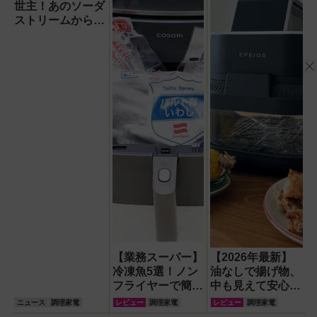
世主！あのソーダ
ストリームから
『くだもの
Vinegar（ビネガ
ー）』が登場！ス
ッキリ美味しくて
どハマり確定
【業務スーパー】
【2026年最新】
冷凍魚5選！ノン
油なしで揚げ物、
フライヤーで簡単
中も見えて安心な
手軽に焼き魚を楽
ノンフライヤー
ニュース
調理家電
レビュー
調理家電
レビュー
調理家電
しんでみた
『ガラスボウルエ