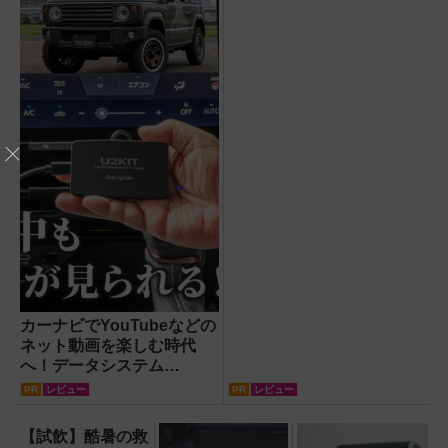
ならコスパ最強クラス！
【試用レポート】
カーナビでYouTubeなどの
ネット動画を楽しむ時代
へ！データシステム
『U2KIT』がドライブを変
PR
レビュー
PR
レビュー
える【PR】
【試飲】酷暑の救