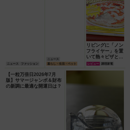
リビングに「ノン
フライヤー」を置
いて熱々ピザとフ
ニュース
ィッシュ＆チップ
ニュース
ファッション
暮らし・生活・ペット
レビュー
調理家電
ス三昧！
【一粒万倍日2026年7月
版】サマージャンボ＆財布
の新調に最適な開運日は？