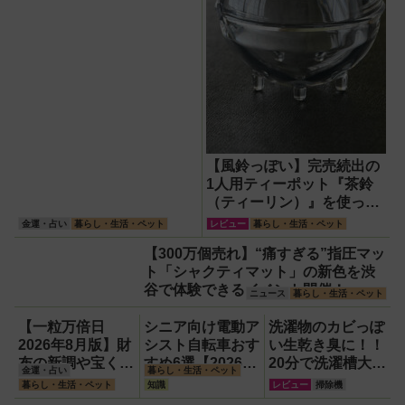
【風鈴っぽい】完売続出の
1人用ティーポット『茶鈴
（ティーリン）』を使って
みた！川越の風鈴から着想
金運・占い
暮らし・生活・ペット
レビュー
暮らし・生活・ペット
を得たかわいい見た目のリ
【300万個売れ】“痛すぎる”指圧マッ
アルな使い勝手を徹底解説
ト「シャクティマット」の新色を渋
谷で体験できるイベント開催！
ニュース
暮らし・生活・ペット
【一粒万倍日
シニア向け電動ア
洗濯物のカビっぽ
2026年8月版】財
シスト自転車おす
い生乾き臭に！！
布の新調や宝くじ
すめ6選【2026年
20分で洗濯槽大洗
金運・占い
暮らし・生活・ペット
の日記念・レイン
最新版】選び方の
浄できるカビトル
暮らし・生活・ペット
知識
レビュー
掃除機
ボーくじ・新涼の
ポイントは「また
ネードNeo縦型用