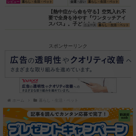
トクーラー4L」【アイリス
レビュー
暮らし・生活・ペット
金運・占い
暮らし・生活・ペット
オーヤマ】！宇宙服の技術
【熱中症から命を守る】空気入れ不
で保冷力も異次元だった
要で全身を冷やす『ワンタッチアイ
スバス』。子どもたちのスポーツ現
ニュース
暮らし・生活・ペット
場に1台置くべき理由
スポンサーリンク
ホーム
暮らし・生活・ペット