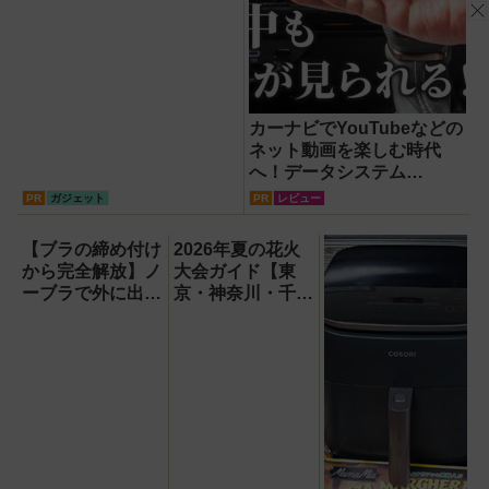
カーナビでYouTubeなどの
ネット動画を楽しむ時代
へ！データシステム
『U2KIT』がドライブを変
PR
ガジェット
PR
レビュー
える【PR】
【ブラの締め付け
2026年夏の花火
から完全解放】ノ
大会ガイド【東
ーブラで外に出ら
京・神奈川・千
れる!? バズり中
葉】
の「no-bu（ノー
ブ）」ブラレスウ
ェアが革命的すぎ
る！開発秘話＆魔
法の胸パッドの秘
密に迫る