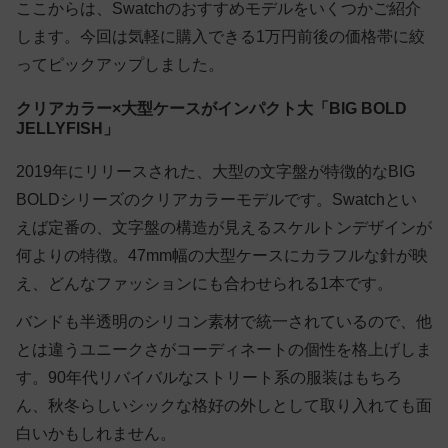
ここからは、Swatchのおすすめモデルをいくつかご紹介
します。今回は気軽に購入できる1万円前後の価格帯に絞
ってピックアップしました。
クリアカラー×大型ケースがインパクト大「BIG BOLD
JELLYFISH」
2019年にリリースされた、大型の文字盤が特徴的なBIG
BOLDシリーズのクリアカラーモデルです。Swatchとい
えば定番の、
文字盤の構造が見えるスケルトンデザイン
が
何よりの特徴。47mm幅の大型ケースにカラフルな針が映
え、どんなファッションにも合わせられる1本です。
バンドも半透明のシリコン素材で統一されているので、他
とは違うユニークさがコーディネートの個性を格上げしま
す。90年代リバイバルなストリート系の服装はもちろ
ん、秋冬らしいシックな格好の外しとして取り入れても面
白いかもしれません。