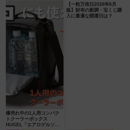
100円くじ購入に
ぎやすさ」「軽
をガチ検証して分
【一粒万倍日2026年6月
最適な開運日は？
さ」「足つきの良
かった消臭効果
版】財布の新調・宝くじ購
さ」
入に最適な開運日は？
爆売れ中の1人用コンパク
トクーラーボックス
HUGEL「エアロゲルソフ