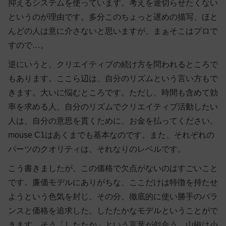
抑えるシステムを使っています。考えを途切らせたくない
というのが理由です。多分このちょっと遅めの描写、ほと
んどの人は意に介さないと思いますが、まぁそこはプロで
すので…。
逆にいうと、クリエイティブの続け方を問われるところで
もあります。ここら辺は、自分のリズムという言い方もで
きます。大いに悩むところです。ただし、時間も含めて効
率を求める人、自分のリズムでクリエイティブ活動したい
人は、自分の意思を貫くために、お金を払ってください。
mouse C1はあくまでも基本なのです。また、それぞれの
パーツのクオリティは、それなりのレベルです。
こう書きましたが、この価格で欠点がないのはすごいこと
です。廉価モデルにありがちな、ここだけは特徴を持たせ
ようという色気を封じ、その分、徹底的に使い勝手のバラ
ンスと価格を追求した、したたかなモデルということがで
きます。そう「したたか」という言葉が似合う、山椒は小