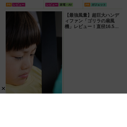
超でも売れる高級
PR
レビュー
レビュー
家電・AV
PR
ガジェット
ハンディファン
『PJ-HS01』が
【最強風量】超巨大ハンデ
凄すぎる
ィファン「ゴリラの扇風
機」レビュー！直径16.5cm
の巨大ファンで想像以上の
涼しさを体感
【子どもがタブレットに近