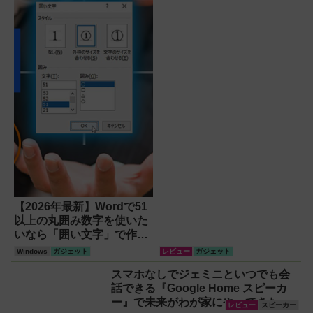
【2026年最新】Wordで51
以上の丸囲み数字を使いた
いなら「囲い文字」で作る
【Windows】
Windows
ガジェット
レビュー
ガジェット
スマホなしでジェミニといつでも会
話できる『Google Home スピーカ
ー』で未来がわが家にやってきた！
レビュー
スピーカー