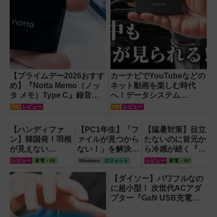
【プライムデー2026おすす
カーナビでYouTubeなどの
め】『Notta Memo（ノッ
ネット動画を楽しむ時代
タ メモ）Type C』録音か
へ！データシステム
らAI自動文字起こし・翻
『U2KIT』がドライブを変
PR
レビュー
PR
レビュー
訳・要約までこなすAIボイ
える【PR】
スレコーダー！【議事録作
【ハンディファ
【PC1年生】「フ
【猛暑対策】目立
成】
ン】韓国発！羽根
ァイルが見つから
たないのに首元か
が見えない
ない！」を解決す
ら冷感が続く『レ
『baramood（パ
る方法
オン ポケット6 』
レビュー
家電・AV
Windows
ガジェット
レビュー
家電・AV
ラムード）』4種
【OneDrive対
なら、満員電車で
使い比べ
応・2026年最新
も涼しい顔！
【ダイソー】パワフルなの
版】
に超小型！ 次世代ACアダ
プター『GaN USB充電
器』がすごすぎる！