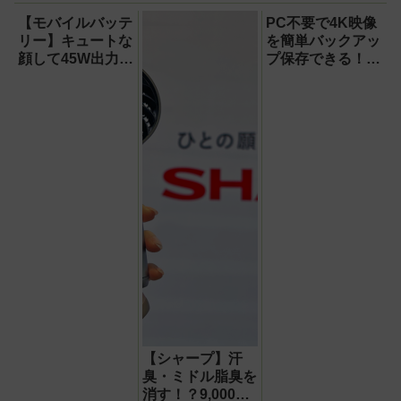
【なぜなぜ期対策にも】
【モバイルバッテ
PC不要で4K映像
リー】キュートな
を簡単バックアッ
顔して45W出力＆
プ保存できる！プ
4台同時充電の本
ロスペックのハイ
格派『RORRY
ビジョンレコーダ
CharmGo オール
ー『HVE705-
インミニ』でスマ
PRO』
ホもモバイルファ
ンもノートPCも
安心
【シャープ】汗
臭・ミドル脂臭を
消す！？9,000円