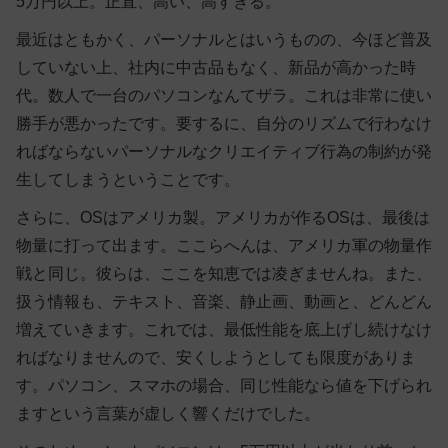
5万円以上。正直、高い、高すぎる。
最近はともかく、パーソナルとはいうものの、今ほど普及
していない上、社内に中古品もなく、新品が高かった時
代。数人で一台のパソコンなんてザラ。これは非常に使い
勝手が悪かったです。要するに、自分のリズムで行わなけ
ればならないパーソナルなクリエイティブ行為の制約が発
生してしまうということです。
さらに、OSはアメリカ製。アメリカが作るOSは、最後は
物量に打って出ます。ここらへんは、アメリカ軍の物量作
戦と同じ。彼らは、ここを知恵では凌ぎませんね。また、
扱う情報も、テキスト、音楽、静止画、動画と、どんどん
増えていきます。これでは、最低性能を底上げし続けなけ
ればなりませんので、安くしようとしても限度がありま
す。パソコン、スマホの場合、同じ性能なら値を下げられ
ますという言葉が虚しく響くだけでした。