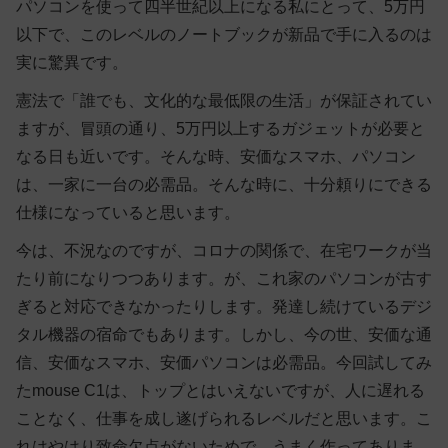
パソコンを使って四半世紀以上になる私にとって、5万円
以下で、このレベルのノートブックが新品で手に入るのは
実に驚異です。
憲法で「誰でも、文化的な最低限の生活」が保証されてい
ますが、冒頭の通り、5万円以上するガジェットが必要と
なる日も近いです。そんな時、安価なスマホ、パソコン
は、一家に一台の必需品。そんな時に、十分頼りにできる
仕様になっていると思います。
今は、不況なのですが、コロナの関係で、在宅ワークが当
たり前になりつつあります。が、これ家のパソコンが古す
ぎると対応できなかったりします。発達し続けているデジ
タル機器の宿命でもあります。しかし、今の世、安価な通
信、安価なスマホ、安価パソコンは必需品。今回試してみ
たmouse C1は、トップとはいえないですが、人に遅れる
ことなく、仕事を成し遂げられるレベルだと思います。こ
れはやはり致命欠点がないためで、うまく作ってありま