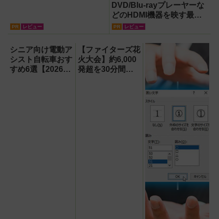
DVD/Blu-rayプレーヤーな
どのHDMI機器を映す最短
ルート。USB接続だけで
PR
レビュー
PR
レビュー
Apple CarPlayもワイヤレ
ス化できる新機軸アダプタ
シニア向け電動ア
【ファイターズ花
ーを徹底解説【データシス
シスト自転車おす
火大会】約6,000
テム『USBKIT』】
すめ6選【2026年
発超を30分間打
最新版】選び方の
ち上げ！【8月8
ポイントは「また
日】
ぎやすさ」「軽
さ」「足つきの良
さ」