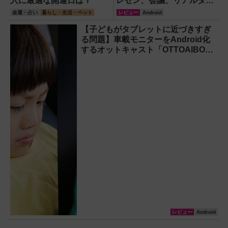
入に最適な開運日は？
レゼン、会議、リアルタイ
ム翻訳に使えて8万円台！
金運・占い
暮らし・生活・ペット
レビュー
Android
【子どもがタブレットに近づきすぎ
る問題】車載モニターをAndroid化
するオットキャスト「OTTOAIBOX
P3 Pro」を試してみた結果
レビュー
Android