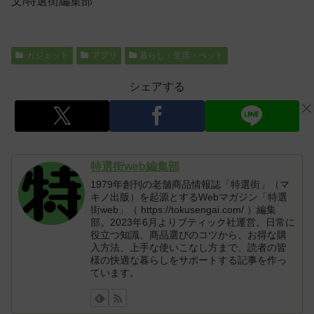
文/特選街編集部
ガジェット
アプリ
暮らし・生活・ペット
シェアする
特選街web編集部
1979年創刊の老舗商品情報誌「特選街」（マ
キノ出版）を起源とするWebマガジン「特選
街web」（ https://tokusengai.com/ ）編集
部。2023年6月よりブティック社運営。日常に
役立つ知識、商品選びのコツから、お得な購
入方法、上手な使いこなし方まで、読者の皆
様の快適な暮らしをサポートする記事を作っ
ています。