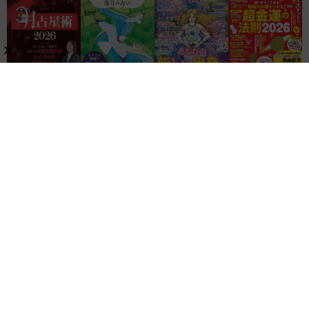
関連リンク
株式会社ブティック社
ゲッカヨ編集室
記事コンテンツ制作のご相談
レビュー
家電・AV
ガジェット
金運・占い
暮らし・生活・ペット
美容・ヘルスケア
知識
ハンドメイド・DIY