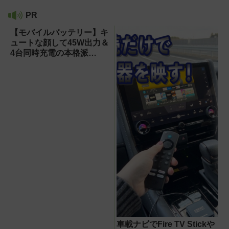
PR
【モバイルバッテリー】キ
ュートな顔して45W出力＆
4台同時充電の本格派
『RORRY CharmGo オー
ルインミニ』でスマホもモ
バイルファンもノートPC
も安心
車載ナビでFire TV Stickや