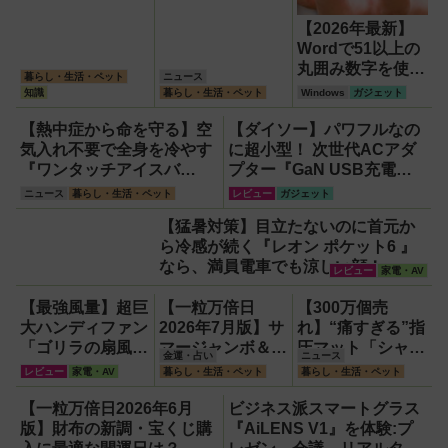
【2026年最新】
Wordで51以上の
丸囲み数字を使い
暮らし・生活・ペット
ニュース
たいなら「囲い文
知識
暮らし・生活・ペット
Windows
ガジェット
字」で作る
【Windows】
【熱中症から命を守る】空
【ダイソー】パワフルなの
気入れ不要で全身を冷やす
に超小型！ 次世代ACアダ
『ワンタッチアイスバ
プター『GaN USB充電
ス』。子どもたちのスポー
器』がすごすぎる！
ニュース
暮らし・生活・ペット
レビュー
ガジェット
ツ現場に1台置くべき理由
【猛暑対策】目立たないのに首元か
ら冷感が続く『レオン ポケット6 』
なら、満員電車でも涼しい顔！
レビュー
家電・AV
【最強風量】超巨
【一粒万倍日
【300万個売
大ハンディファン
2026年7月版】サ
れ】“痛すぎる”指
「ゴリラの扇風
マージャンボ＆財
圧マット「シャク
金運・占い
ニュース
機」レビュー！直
布の新調に最適な
ティマット」の新
レビュー
家電・AV
暮らし・生活・ペット
暮らし・生活・ペット
径16.5cmの巨大
開運日は？
色を渋谷で体験で
ファンで想像以上
きるイベント開
【一粒万倍日2026年6月
ビジネス派スマートグラス
の涼しさを体感
催！
版】財布の新調・宝くじ購
『AiLENS V1』を体験:プ