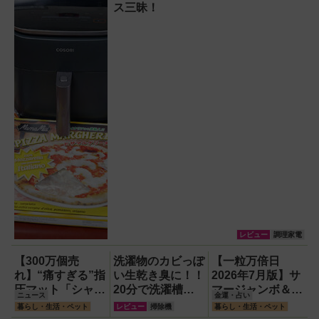
ス三昧！
レビュー
調理家電
【300万個売
洗濯物のカビっぽ
【一粒万倍日
れ】“痛すぎる”指
い生乾き臭に！！
2026年7月版】サ
圧マット「シャク
20分で洗濯槽大
マージャンボ＆財
ニュース
金運・占い
ティマット」の新
洗浄できるカビト
布の新調に最適な
暮らし・生活・ペット
レビュー
掃除機
暮らし・生活・ペット
色を渋谷で体験で
ルネードNeo縦型
開運日は？