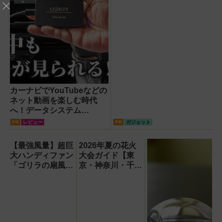
カーナビでYouTubeなどの
ネット動画を楽しむ時代
へ！データシステム
『U2KIT』がドライブを変
PR
レビュー
PR
ガジェット
える【PR】
【最強風量】超巨
2026年夏の花火
大ハンディファン
大会ガイド【東
「ゴリラの扇風
京・神奈川・千
機」レビュー！直
葉】
径16.5cmの巨大
ファンで想像以上
の涼しさを体感