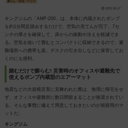
暮らし・生活・ペット
2021.06.17
キングジムの「AMP-200」は、本体に内蔵されたポンプ
を約1分間足踏みするだけで、空気の充てんが完了。7セ
ンチの厚さを確保して、床からの振動や冷えを軽減でき
る。空気を抜いて畳むとコンパクトに収納できるので、避
難場所への携帯も楽。デスクの引き出しなどに保管してお
くのにも便利。
踏むだけで膨らむ! 災害時のオフィスや避難先で
使えるポンプ内蔵型のエアーマット
地震などの大規模災害に見舞われた際は、無理に帰宅をせ
ず、オフィスや避難所に数日間留まることが推奨されてい
る。そんな事態に備えて用意しておきたいのが就寝用のマ
ットだ。
キングジム