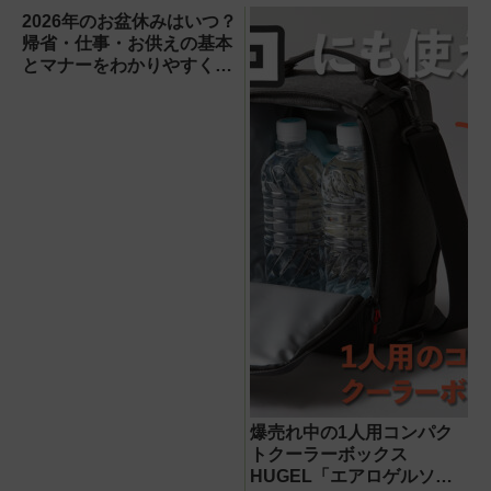
きるイベント開
用をガチ検証して
2026年のお盆休みはいつ？
催！
分かった消臭効果
帰省・仕事・お供えの基本
とマナーをわかりやすく解
説
爆売れ中の1人用コンパク
トクーラーボックス
HUGEL「エアロゲルソフ