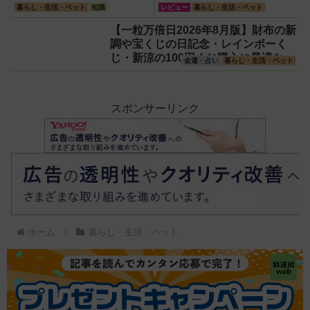
トクーラー4L」【アイリス
暮らし・生活・ペット
知識
レビュー
暮らし・生活・ペット
オーヤマ】！宇宙服の技術
【一粒万倍日2026年8月版】財布の新
で保冷力も異次元だった
調や宝くじの日記念・レインボーく
じ・新涼の100円くじ購入に最適な開
金運・占い
暮らし・生活・ペット
運日は？
スポンサーリンク
ホーム
暮らし・生活・ペット