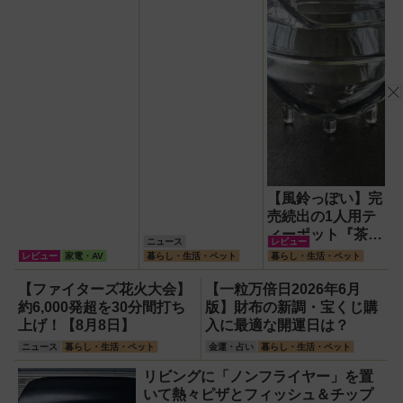
【風鈴っぽい】完
売続出の1人用テ
ィーポット『茶鈴
ニュース
レビュー
（ティーリン）』
レビュー
家電・AV
暮らし・生活・ペット
暮らし・生活・ペット
を使ってみた！川
越の風鈴から着想
【ファイターズ花火大会】
【一粒万倍日2026年6月
を得たかわいい見
約6,000発超を30分間打ち
版】財布の新調・宝くじ購
た目のリアルな使
上げ！【8月8日】
入に最適な開運日は？
い勝手を徹底解説
ニュース
暮らし・生活・ペット
金運・占い
暮らし・生活・ペット
リビングに「ノンフライヤー」を置
いて熱々ピザとフィッシュ＆チップ