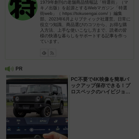
1979年創刊の老舗商品情報誌「特選街」（マ
キノ出版）を起源とするWebマガジン「特選
街web」（ https://tokusengai.com/ ）編集
部。2023年6月よりブティック社運営。日常に
役立つ知識、商品選びのコツから、お得な購
入方法、上手な使いこなし方まで、読者の皆
様の快適な暮らしをサポートする記事を作っ
ています。
PR
PC不要で4K映像を簡単バ
ックアップ保存できる！プ
ロスペックのハイビジョン
レコーダー『HVE705-
PRO』