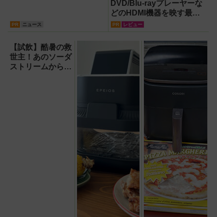
DVD/Blu-rayプレーヤーな
どのHDMI機器を映す最短
ルート。USB接続だけで
PR
ニュース
PR
レビュー
Apple CarPlayもワイヤレ
ス化できる新機軸アダプタ
【試飲】酷暑の救
ーを徹底解説【データシス
世主！あのソーダ
テム『USBKIT』】
ストリームから
『くだもの
Vinegar（ビネガ
ー）』が登場！ス
ッキリ美味しくて
どハマり確定