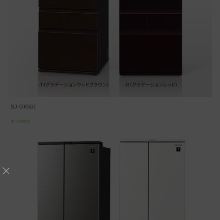
SJ-GK50J
jp.sharp