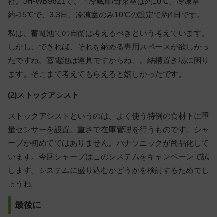
社。JH-WB9621で、「冷蔵庫/野菜室は約10℃、冷凍室
約-15℃で、3.3日、冷凍室のみ10℃の設定で約4日です。
私は、蓄電池での自衛は考えるべきという考えでいます。
しかし、できれば、それを納める専用スペースが欲しかっ
たですね。蓄電池は道具ですからね、。結構置き場に困り
ます。そこまで考えてもらえると嬉しかったです。
(2)ストックアシスト
ストックアシストというのは、よく使う特例の食材下に重
量センサーを設置。重さで在庫管理を行うものです。シャ
ープが初めてではありません。パナソニックが商品化して
います。今回シャープはこのシステムをキャンペーンで試
します。システムに盛り込むかどうかを検討するためでし
ょうね。
最後に