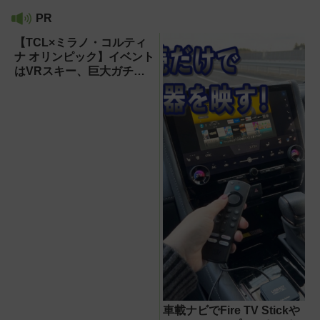
PR
【TCL×ミラノ・コルティ
ナ オリンピック】イベント
はVRスキー、巨大ガチャ
などのイマーシブ体験が目
白押し！【PR】
車載ナビでFire TV Stickや