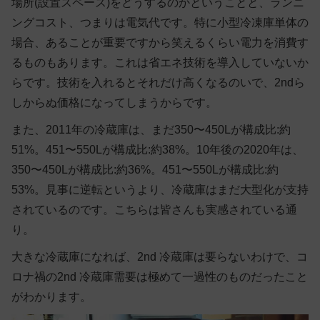
場所(設置スペース)をどうするのかということと、ランニ
ングコスト、つまりは電気代です。特に小型冷凍庫単体の
場合、あることが重要ですから笑えるくらい電力を消費す
るものもあります。これは省エネ技術を導入していないか
らです。技術を入れるとそれだけ高くなるのいで、2ndら
しからぬ価格になってしまうからです。
また、2011年の冷蔵庫は、まだ350〜450Lが構成比:約
51%。451〜550Lが構成比:約38%。10年後の2020年は、
350〜450Lが構成比:約36%。451〜550Lが構成比:約
53%。見事に逆転というより、冷蔵庫はまだ大型化が支持
されているのです。こちらは皆さんも実感されている通
り。
大きな冷蔵庫になれば、2nd 冷蔵庫は要らないわけで、コ
ロナ禍の2nd 冷蔵庫需要は極めて一過性のものだったこと
がわかります。