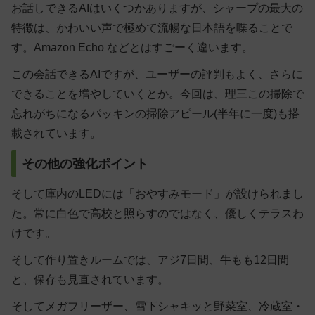
お話しできるAIはいくつかありますが、シャープの最大の
特徴は、かわいい声で極めて流暢な日本語を喋ることで
す。Amazon Echo などとはすごーく違います。
この会話できるAIですが、ユーザーの評判もよく、さらに
できることを増やしていくとか。今回は、理三この掃除で
忘れがちになるパッキンの掃除アピール(半年に一度)も搭
載されています。
その他の強化ポイント
そして庫内のLEDには「おやすみモード」が設けられまし
た。常に白色で高校と照らすのではなく、優しくテラスわ
けです。
そして作り置きルームでは、アジ7日間、牛もも12日間
と、保存も見直されています。
そしてメガフリーザー、雪下シャキッと野菜室、冷蔵室・