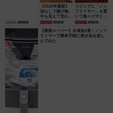
【2026年最新】
リビングに「ノン
油なしで揚げ物、
フライヤー」を置
中も見えて安心な
いて熱々ピザとフ
ノンフライヤー
ィッシュ＆チップ
ニュース
調理家電
レビュー
調理家電
レビュー
調理家電
『ガラスボウルエ
ス三昧！
【業務スーパー】冷凍魚5選！ノンフ
アフライヤー』で
ライヤーで簡単手軽に焼き魚を楽し
唐揚げ＆焼きとう
んでみた
もろこしにチャレ
ンジ