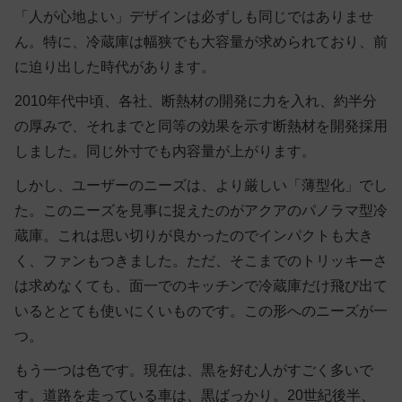
「人が心地よい」デザインは必ずしも同じではありませ
ん。特に、冷蔵庫は幅狭でも大容量が求められており、前
に迫り出した時代があります。
2010年代中頃、各社、断熱材の開発に力を入れ、約半分
の厚みで、それまでと同等の効果を示す断熱材を開発採用
しました。同じ外寸でも内容量が上がります。
しかし、ユーザーのニーズは、より厳しい「薄型化」でし
た。このニーズを見事に捉えたのがアクアのパノラマ型冷
蔵庫。これは思い切りが良かったのでインパクトも大き
く、ファンもつきました。ただ、そこまでのトリッキーさ
は求めなくても、面一でのキッチンで冷蔵庫だけ飛び出て
いるととても使いにくいものです。この形へのニーズが一
つ。
もう一つは色です。現在は、黒を好む人がすごく多いで
す。道路を走っている車は、黒ばっかり。20世紀後半、