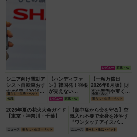
レビュー
家電・AV
シニア向け電動ア
【ハンディファ
【一粒万倍日
シスト自転車おす
ン】韓国発！羽根
2026年8月版】財
すめ6選【2026年
が見えない
布の新調や宝くじ
暮らし・生活・ペット
金運・占い
最新版】選び方の
『baramood（パ
の日記念・レイン
知識
レビュー
家電・AV
暮らし・生活・ペット
ポイントは「また
ラムード）』4種
ボーくじ・新涼の
ぎやすさ」「軽
使い比べ
100円くじ購入に
2026年夏の花火大会ガイド
【熱中症から命を守る】空
さ」「足つきの良
最適な開運日は？
【東京・神奈川・千葉】
気入れ不要で全身を冷やす
さ」
『ワンタッチアイスバ
ス』。子どもたちのスポー
ニュース
暮らし・生活・ペット
ニュース
暮らし・生活・ペット
ツ現場に1台置くべき理由