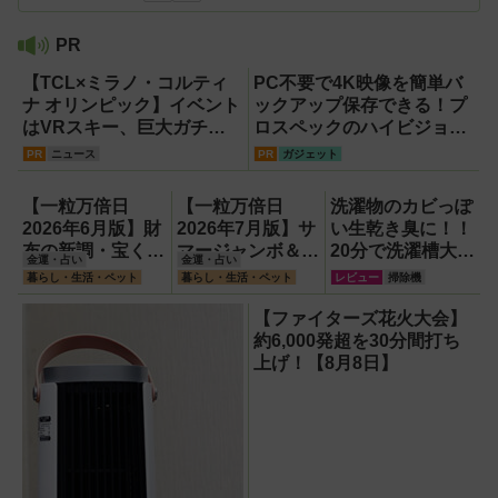
PR
【TCL×ミラノ・コルティ
PC不要で4K映像を簡単バ
ナ オリンピック】イベント
ックアップ保存できる！プ
はVRスキー、巨大ガチャ
ロスペックのハイビジョン
などのイマーシブ体験が目
レコーダー『HVE705-
PR
ニュース
PR
ガジェット
白押し！【PR】
PRO』
【一粒万倍日
【一粒万倍日
洗濯物のカビっぽ
2026年6月版】財
2026年7月版】サ
い生乾き臭に！！
布の新調・宝くじ
マージャンボ＆財
20分で洗濯槽大洗
金運・占い
金運・占い
購入に最適な開運
布の新調に最適な
浄できるカビトル
暮らし・生活・ペット
暮らし・生活・ペット
レビュー
掃除機
日は？
開運日は？
ネードNeo縦型用
をガチ検証して分
【ファイターズ花火大会】
かった消臭効果
約6,000発超を30分間打ち
上げ！【8月8日】