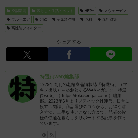
空調家電
暮らし・生活・ペット
HEPA
スウェーデン
ブルーエア
北欧
空気清浄機
花粉
花粉対策
高性能フィルター
シェアする
特選街web編集部
1979年創刊の老舗商品情報誌「特選街」（マ
キノ出版）を起源とするWebマガジン「特選
街web」（ https://tokusengai.com/ ）編集
部。2023年6月よりブティック社運営。日常に
役立つ知識、商品選びのコツから、お得な購
入方法、上手な使いこなし方まで、読者の皆
様の快適な暮らしをサポートする記事を作っ
ています。