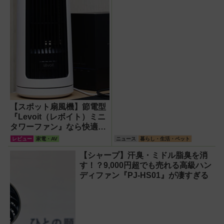
【スポット扇風機】節電型
『Levoit（レボイト）ミニ
タワーファン』なら快適・
安全・静音・コンパクトで
レビュー
家電・AV
ニュース
暮らし・生活・ペット
移動も簡単！【猛暑・酷暑
【シャープ】汗臭・ミドル脂臭を消
対策】
す！？9,000円超でも売れる高級ハン
ディファン『PJ-HS01』が凄すぎる