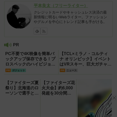
平本良太（フリーライター）
クレジットカードやキャッシュレス決済の最
新情報に明るいWebライター。ファッション
やグルメを中心にトレンド記事も手がける。
PR
PC不要で4K映像を簡単バ
【TCL×ミラノ・コルティ
ックアップ保存できる！プ
ナ オリンピック】イベント
ロスペックのハイビジョン
はVRスキー、巨大ガチャな
レコーダー『HVE705-
どのイマーシブ体験が目白
PR
ガジェット
PR
ニュース
PRO』
押し！【PR】
【ファイターズ夏
【ファイターズ花
祭り】北海道のロ
火大会】約6,000
ーソンで選手とコ
発超を30分間打
ラボ商品発売！
ち上げ！【8月8
「伊藤投手の海鮮
日】
チゲラーメン」や
「ブルーサイダ