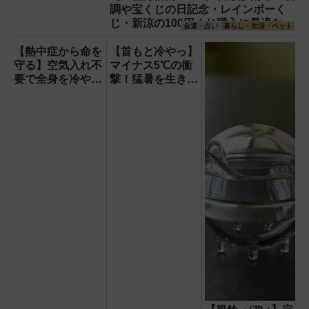
調や宝くじの日記念・レインボーく
じ・新涼の100円くじ購入に最適な開
金運・占い
暮らし・生活・ペット
運日は？
【熱中症から命を
【首もと冷やっ】
守る】空気入れ不
マイナス5℃の衝
要で全身を冷やす
撃！猛暑を生き抜
『ワンタッチアイ
く携帯氷のう「ゴ
スバス』。子ども
リラの冷棒」
たちのスポーツ現
場に1台置くべき
理由