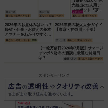
【風鈴っぽい】完
売続出の1人用テ
ィーポット『茶鈴
ニュース
ニュース
レビュー
（ティーリン）』
暮らし・生活・ペット
暮らし・生活・ペット
暮らし・生活・ペット
を使ってみた！川
越の風鈴から着想
2026年のお盆休みはいつ？
2026年夏の花火大会ガイド
を得たかわいい見
帰省・仕事・お供えの基本
【東京・神奈川・千葉】
た目のリアルな使
とマナーをわかりやすく解
い勝手を徹底解説
説
暮らし・生活・ペット
知識
ニュース
暮らし・生活・ペット
【一粒万倍日2026年7月版】サマージ
ャンボ＆財布の新調に最適な開運日
は？
金運・占い
暮らし・生活・ペット
スポンサーリンク