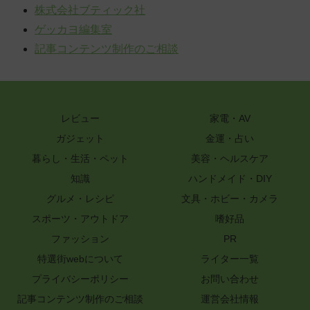
株式会社ブティック社
ゲッカヨ編集室
記事コンテンツ制作のご相談
レビュー
家電・AV
ガジェット
金運・占い
暮らし・生活・ペット
美容・ヘルスケア
知識
ハンドメイド・DIY
グルメ・レシピ
文具・ホビー・カメラ
スポーツ・アウトドア
嗜好品
ファッション
PR
特選街webについて
ライター一覧
プライバシーポリシー
お問い合わせ
記事コンテンツ制作のご相談
運営会社情報