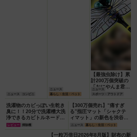
ー」ほか
【最強虫除け】累
計200万個突破の
「おにやんま君
ニュース
ニュース
®」に進化版『ス
ニュース
コンビニ
暮らし・生活・ペット
スポーツ・アウトドア
ーパーおにやんま
君®』が登場！効
洗濯物のカビっぽい生乾き
【300万個売れ】“痛すぎ
果や違い、ペッ
臭に！！20分で洗濯槽大洗
る”指圧マット「シャクテ
ト・子供への安心
浄できるカビトルネード
ィマット」の新色を渋谷で
理由を徹底解説
Neo縦型用をガチ検証して
体験できるイベント開催！
レビュー
掃除機
ニュース
暮らし・生活・ペット
分かった消臭効果
【一粒万倍日2026年8月版】財布の新