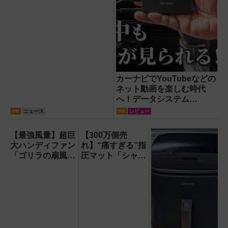
カーナビでYouTubeなどの
ネット動画を楽しむ時代
へ！データシステム
『U2KIT』がドライブを変
PR
ニュース
PR
レビュー
える【PR】
【最強風量】超巨
【300万個売
大ハンディファン
れ】“痛すぎる”指
「ゴリラの扇風
圧マット「シャク
機」レビュー！直
ティマット」の新
径16.5cmの巨大
色を渋谷で体験で
ファンで想像以上
きるイベント開
の涼しさを体感
催！