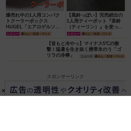
爆売れ中の1人用コンパク
【風鈴っぽい】完売続出の
トクーラーボックス
1人用ティーポット『茶鈴
HUGEL「エアロゲルソフ
（ティーリン）』を使って
トクーラー4L」【アイリス
みた！川越の風鈴から着想
レビュー
暮らし・生活・ペット
レビュー
暮らし・生活・ペット
オーヤマ】！宇宙服の技術
を得たかわいい見た目のリ
【首もと冷やっ】マイナス5℃の衝
で保冷力も異次元だった
アルな使い勝手を徹底解説
撃！猛暑を生き抜く携帯氷のう「ゴ
リラの冷棒」
ニュース
暮らし・生活・ペット
スポンサーリンク
ホーム
家電・AV
掃除機