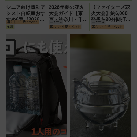
かった消臭効果
シニア向け電動ア
2026年夏の花火
【ファイターズ花
シスト自転車おす
大会ガイド【東
火大会】約6,000
すめ6選【2026年
京・神奈川・千
発超を30分間打ち
暮らし・生活・ペット
ニュース
ニュース
最新版】選び方の
葉】
上げ！【8月8日】
知識
暮らし・生活・ペット
暮らし・生活・ペット
ポイントは「また
ぎやすさ」「軽
さ」「足つきの良
さ」