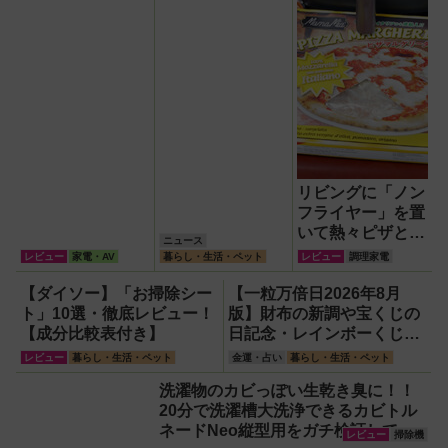
リビングに「ノン
フライヤー」を置
いて熱々ピザとフ
ニュース
ィッシュ＆チップ
レビュー
家電・AV
暮らし・生活・ペット
レビュー
調理家電
ス三昧！
【ダイソー】「お掃除シー
【一粒万倍日2026年8月
ト」10選・徹底レビュー！
版】財布の新調や宝くじの
【成分比較表付き】
日記念・レインボーくじ・
新涼の100円くじ購入に最
レビュー
暮らし・生活・ペット
金運・占い
暮らし・生活・ペット
適な開運日は？
洗濯物のカビっぽい生乾き臭に！！
20分で洗濯槽大洗浄できるカビトル
ネードNeo縦型用をガチ検証して分
レビュー
掃除機