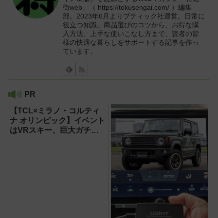
街web」（ https://tokusengai.com/ ）編集
部。2023年6月よりブティック社運営。日常に
役立つ知識、商品選びのコツから、お得な購
入方法、上手な使いこなし方まで、読者の皆
様の快適な暮らしをサポートする記事を作っ
ています。
PR
【TCL×ミラノ・コルティ
ナ オリンピック】イベント
はVRスキー、巨大ガチャ
などのイマーシブ体験が目
白押し！【PR】