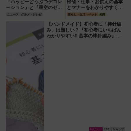
登場
『ハッピーどうぶつデコレ
帰省・仕事・お供えの基本
ーション』と『星空のゼリ
とマナーをわかりやすく解
ー』が6月26日に登場！
説
ニュース
グルメ・レシピ
暮らし・生活・ペット
知識
【ハンドメイド】初心者に「棒針編
み」は難しい？『初心者にいちばん
わかりやすい!! 基本の棒針編み』を
参考に20年ぶりに挑んでみました！
レビュー
100円ショップ