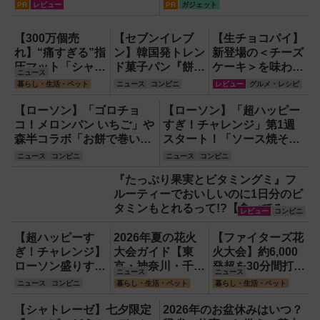
『U2KIT』がドライブを変
PR
レビュー
PR
ガジェット
える【PR】
【300万個売
【セブンイレブ
【生チョコパイ】
れ】“痛すぎる”指
ン】韓国発トレン
新登場の＜チーズ
圧マット「シャク
ド菓子パン『餅っ
ケーキ＞を味わっ
ニュース
ティマット」の新
と食感クロッチ』
た｜マスカルポー
暮らし・生活・ペット
ニュース
コンビニ
レビュー
グルメ・レシピ
色を渋谷で体験で
や『もっちもち食
ネ×ホワイトチョ
きるイベント開
感クレープ マン
コ×クリームチー
【ローソン】「ゴロチョ
【ローソン】「超ハッピー
催！
ゴーココナッツ』
ズの濃厚スイー
コ！メロンパン いちご」や
すぎ！チャレンジ」第1週
など新作スイー
ツ！
森半コラボ「お餅で巻いた
スタート！「ソース焼そば
ツ・パン登場！
濃い抹茶もち食感ロール」
63％増量」や「盛りすぎ！
ニュース
コンビニ
ニュース
コンビニ
など新作スイーツ・パンが
プレミアムロールケーキ」
『たっぷり果実とビタミングミ』フ
登場！
51％増量ほか
ルーティーでおいしいのに1日分のビ
タミンもとれるって!?【食べてみ
レビュー
コンビニ
た】
【超ハッピーす
2026年夏の花火
【ファイターズ花
ぎ！チャレンジ】
大会ガイド【東
火大会】約6,000
ローソン盛りすぎ
京・神奈川・千
発超を30分間打ち
ニュース
ニュース
増量企画拡大、6
葉】
上げ！【8月8日】
ニュース
コンビニ
暮らし・生活・ペット
暮らし・生活・ペット
月2日開始！4週
にわたり全50品
【シャトレーゼ】七夕限定
2026年のお盆休みはいつ？