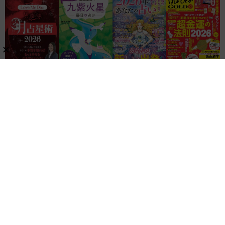
関連リンク
株式会社ブティック社
ゲッカヨ編集室
記事コンテンツ制作のご相談
レビュー
家電・AV
ガジェット
金運・占い
暮らし・生活・ペット
美容・ヘルスケア