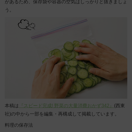
があるため、保存袋や容器の空気はしっかりと抜きましょ
う。
本稿は
『スピード完成! 野菜の大量消費おかず342』
(西東
社)の中から一部を編集・再構成して掲載しています。
料理の保存法