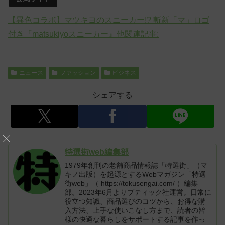
【異色コラボ】マツキヨのスニーカー!? 斬新「マ」ロゴ
付き『matsukiyoスニーカー』他関連記事:
ニュース
ファッション
ビジネス
シェアする
特選街web編集部
1979年創刊の老舗商品情報誌「特選街」（マ
キノ出版）を起源とするWebマガジン「特選
街web」（ https://tokusengai.com/ ）編集
部。2023年6月よりブティック社運営。日常に
役立つ知識、商品選びのコツから、お得な購
入方法、上手な使いこなし方まで、読者の皆
様の快適な暮らしをサポートする記事を作っ