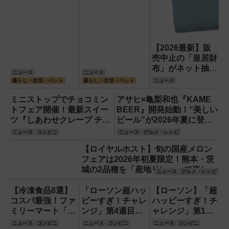
【2026最新】販
売中止の「皇居財
布」がネット抽選
ニュース
ニュース
で販売再開！詳し
暮らし・生活・ペット
暮らし・生活・ペット
ニュース
い申し込み方法や
種類・価格を徹底
ミニストップでチョコミン
アサヒ×亀梨和也『KAME
解説
トフェア開催！最新スイー
BEER』開発始動！“美しい
ツ『しあわせクレープ チョ
ビール”が2026年夏に登場
コミント』など5品
予定
ニュース
コンビニ
ニュース
グルメ・レシピ
【ロイヤルホスト】旬の国産メロン
フェアは2026年初夏限定！熊本・茨
城の2品種を「産地リレー」で楽しむ
ニュース
グルメ・レシピ
全5品【ファミレス】
【冷凍食品8選】
「ローソン超ハッ
【ローソン】「超
コスパ最強！ファ
ピーすぎ！チャレ
ハッピーすぎ！チ
ミリーマート「フ
ンジ」第4週目最
ャレンジ」第1週
ァミマル」の冷凍
終週は6月22・23
スタート！「ソー
ニュース
コンビニ
ニュース
コンビニ
ニュース
コンビニ