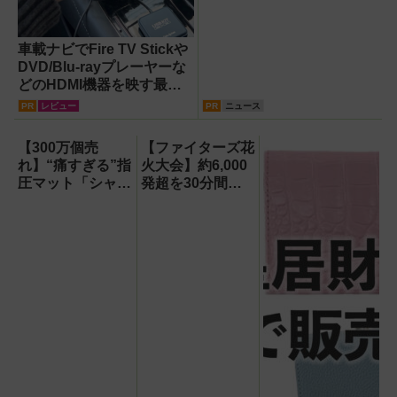
車載ナビでFire TV Stickや
DVD/Blu-rayプレーヤーな
どのHDMI機器を映す最短
ルート。USB接続だけで
PR
レビュー
PR
ニュース
Apple CarPlayもワイヤレ
ス化できる新機軸アダプタ
【300万個売
【ファイターズ花
ーを徹底解説【データシス
れ】“痛すぎる”指
火大会】約6,000
テム『USBKIT』】
圧マット「シャク
発超を30分間打
ティマット」の新
ち上げ！【8月8
色を渋谷で体験で
日】
きるイベント開
催！