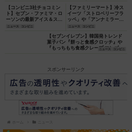
主食は1食200円
日発売！スイーツ
ス焼そば 63％増
台から！
『盛りすぎ！どら
量」や「盛りす
【コンビニ3社チョコミン
【ファミリーマート】冷ス
もっち あんこ＆
ぎ！プレミアムロ
ト】セブン・ファミマ・ロ
イーツ「ストロベリーフラ
ホイップ』や『盛
ールケーキ」51％
ーソンの最新アイス＆スイ
ッペ」や「アンナミラーズ
りすぎ！くちどけ
増量ほか
ーツ【2026年5月】
アイス」、「冷し麺」おト
ニュース
コンビニ
ニュース
コンビニ
ショコラクレー
クなキャンペーン情報など
【セブンイレブン】韓国発トレンド
プ』も51％増量
菓子パン『餅っと食感クロッチ』や
の全13品！
『もっちもち食感クレープ マンゴー
ニュース
コンビニ
ココナッツ』など新作スイーツ・パ
ン登場！
スポンサーリンク
ホーム
ニュース