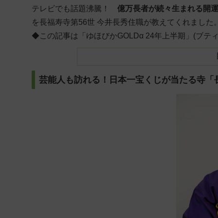
テレビでも話題沸騰！
億万長者が続々生まれる開
を長福寿寺第56世 今井長秀住職が教えてくれました
◆この記事は「ゆほびかGOLDα 24年上半期」(ブ
芸能人も訪れる！日本一宝くじが当たる寺「