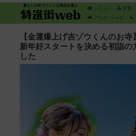
暮らしの中でベストな商品を選ぶ
レビュー
家電・
グルメ・レシピ
【金運爆上げ吉ゾウくんのお寺
新年好スタートを決める初詣の
した