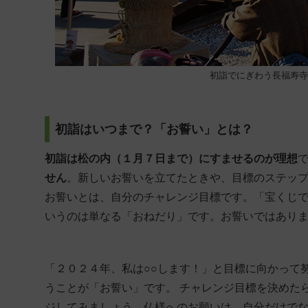
初詣でにぎわう長福寿寺
初詣はいつまで？「お誓い」とは？
初詣は松の内（１月７日まで）にすませるのが理想
せん
。新しいお誓いを立てたときや、目標のステッ
お誓いとは、自分のチャレンジ目標です。「宝くじ
いうのは単なる「おねだり」です。お誓いではあり
「２０２４年、私は○○します！」と目標に向かって
うことが「お誓い」です。 チャレンジ目標を決めた
ジしてみましょう。仏様へのお願いは、自分だけで