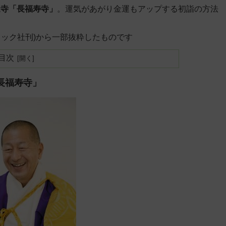
運寺「長福寿寺」
。運気があがり金運もアップする初詣の方法
。
ティック社刊)から一部抜粋したものです
目次
長福寿寺」