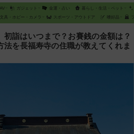
AV
ガジェット
金運・占い
暮らし・生活・ペット
文具・ホビー・カメラ
スポーツ・アウトドア
嗜好品
】初詣はいつまで？お賽銭の金額は？
方法を長福寿寺の住職が教えてくれま