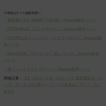
※価格はすべて編集部調べ
「超快適マスク SMART COLOR」Amazon販売ページ
『PITTA MASK（ピッタマスク）』Amazon販売ページ
『CICIBELLA（シシベラ）バイカラーマスク』Amazon販
売ページ
『MASCODE（マスコード）3Dシリーズ』Amazon販売
ページ
『美フィットマスク プリーツ』Amazon販売ページ
関連記事：
【まつ毛カールを一日キープ】髪型固定の「ケ
ープ」が『まつ毛の黒ケープ』でも本気出してた！ 【上
向き】