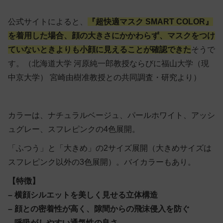
公式サイトによると、
『超快適マスク SMART COLOR』
を着用した場合、顔の大きさにかかわらず、マスクをつけ
ていないときよりも小顔に見えることが確認できた
そうで
す。（北海道大学 河原純一郎教授ならびに福山大学（現
中京大学） 宮崎由樹准教授との共同調査・研究より）
カラーは、ナチュラルベージュ、パールホワイト、アッシ
ュグレー、スフレピンクの4色展開。
「ふつう」と「大きめ」の2サイズ展開（大きめサイズは
スフレピンク以外の3色展開）。バイカラーもあり。
【特徴】
– 横顔シルエットを美しく見せる立体構造
– 顔との密着性が高く、隙間からの飛沫侵入を防ぐ
– 呼吸がしやすい通気性の良さ