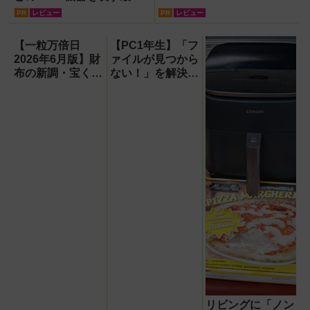
ルート。USB接続だけで
PR
レビュー
PR
レビュー
Apple CarPlayもワイヤレ
ス化できる新機軸アダプタ
【一粒万倍日
【PC1年生】「フ
ーを徹底解説【データシス
2026年6月版】財
ァイルが見つから
テム『USBKIT』】
布の新調・宝くじ
ない！」を解決す
購入に最適な開運
る方法
日は？
【OneDrive対
応・2026年最新
版】
リビングに「ノン