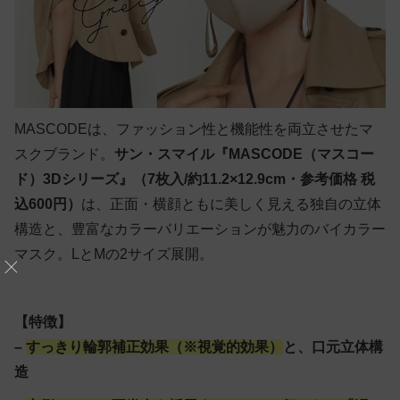
MASCODEは、ファッション性と機能性を両立させたマ
スクブランド。
サン・スマイル『MASCODE（マスコー
ド）3Dシリーズ』（7枚入/約11.2×12.9cm・参考価格 税
込600円）
は、正面・横顔ともに美しく見える独自の立体
構造と、豊富なカラーバリエーションが魅力のバイカラー
マスク。LとMの2サイズ展開。
【特徴】
–
すっきり輪郭補正効果（※視覚的効果）
と、口元立体構
造