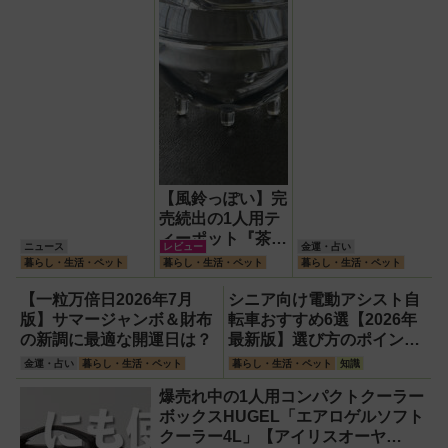
【風鈴っぽい】完
売続出の1人用テ
ィーポット『茶鈴
ニュース
レビュー
金運・占い
（ティーリン）』
暮らし・生活・ペット
暮らし・生活・ペット
暮らし・生活・ペット
を使ってみた！川
越の風鈴から着想
【一粒万倍日2026年7月
シニア向け電動アシスト自
を得たかわいい見
版】サマージャンボ＆財布
転車おすすめ6選【2026年
た目のリアルな使
の新調に最適な開運日は？
最新版】選び方のポイント
い勝手を徹底解説
は「またぎやすさ」「軽
金運・占い
暮らし・生活・ペット
暮らし・生活・ペット
知識
さ」「足つきの良さ」
爆売れ中の1人用コンパクトクーラー
ボックスHUGEL「エアロゲルソフト
クーラー4L」【アイリスオーヤ