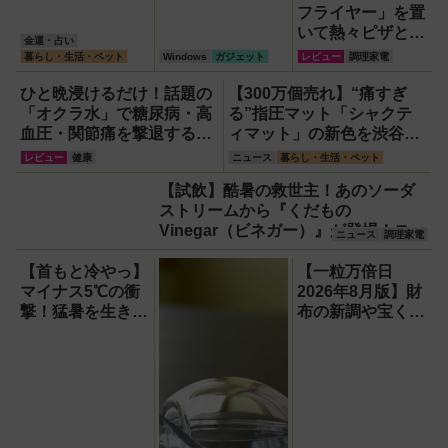
フライヤー」を置
いて熱々ピザとフ
金運・占い
ィッシュ＆チップ
暮らし・生活・ペット
Windows
ガジェット
レビュー
調理家電
ス三昧！
ひと晩浸けるだけ！話題の
【300万個売れ】“痛すぎ
「オクラ水」で糖尿病・高
る”指圧マット「シャクテ
血圧・関節痛を撃退する簡
ィマット」の新色を渋谷で
単習慣【2026年最新版】
体験できるイベント開催！
レビュー
健康
ニュース
暮らし・生活・ペット
【試飲】酷暑の救世主！あのソーダ
ストリームから『くだもの
Vinegar（ビネガー）』が登場！スッ
ニュース
調理家電
キリ美味しくてどハマり確定
【首もと冷やっ】
【一粒万倍日
マイナス5℃の衝
2026年8月版】財
撃！猛暑を生き抜
布の新調や宝くじ
く携帯氷のう「ゴ
の日記念・レイン
リラの冷棒」
ボーくじ・新涼の
100円くじ購入に
最適な開運日は？