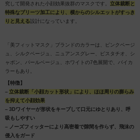
究して開発された小顔効果抜群のマスクです。
立体裁断と
特殊なプリーツ加工により、横からのシルエットがすっき
りと見える
設計になっています。
「美フィットマスク」ブランドのカラーは、ピンクベージ
ュ、シルクベージュ、ニュアンスグレー、ピスタチオ、シ
ャボン、パールベージュ、ホワイトの7色展開で、バイカ
ラーもあり。
【特徴】
–
立体裁断「小顔カット形状」により、ほほ周りの膨らみ
を抑えて小顔効果
– 3Dワイヤーが形状をキープして口元にゆとりあり、呼
吸もしやすい
– ノーズフィッターにより高密着で隙間を作らず、飛沫の
侵入をガード