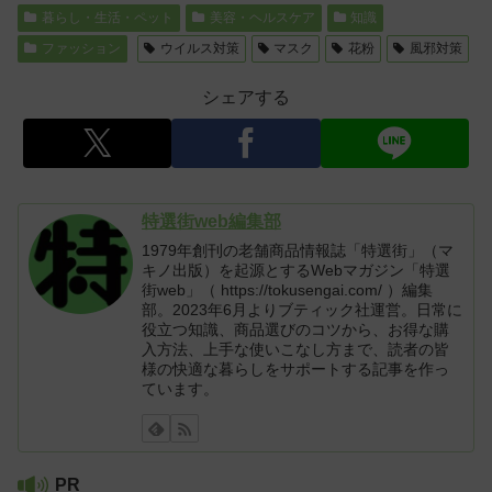
暮らし・生活・ペット
美容・ヘルスケア
知識
ファッション
ウイルス対策
マスク
花粉
風邪対策
シェアする
特選街web編集部
1979年創刊の老舗商品情報誌「特選街」（マ
キノ出版）を起源とするWebマガジン「特選
街web」（ https://tokusengai.com/ ）編集
部。2023年6月よりブティック社運営。日常に
役立つ知識、商品選びのコツから、お得な購
入方法、上手な使いこなし方まで、読者の皆
様の快適な暮らしをサポートする記事を作っ
ています。
PR