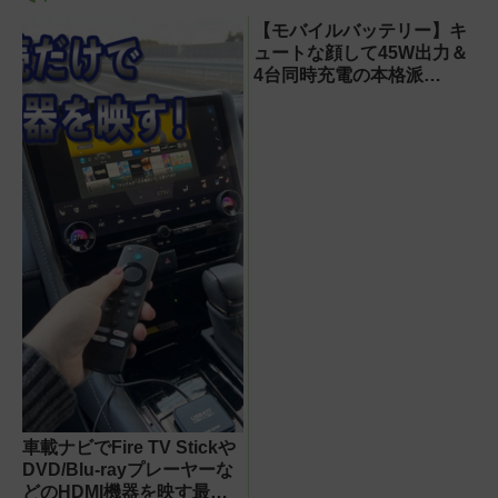
【モバイルバッテリー】キ
ュートな顔して45W出力＆
4台同時充電の本格派
『RORRY CharmGo オー
ルインミニ』でスマホもモ
バイルファンもノートPCも
安心
車載ナビでFire TV Stickや
DVD/Blu-rayプレーヤーな
どのHDMI機器を映す最短