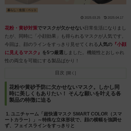
暮らし・生活・ペット
2025.03.25
2025.04.17
花粉・黄砂対策
でマスクが欠かせない
日常生活になりまし
たが、同時に「小顔効果」も得られるマスクが人気です。
今回は、顔のラインをすっきり見せてくれる
人気の
『小顔
に見えるマスク』
を5つ厳選
しました。機能性とおしゃれ
性の両立を可能にする製品ばかり！
目次
花粉や黄砂予防に欠かせないマスク。しかし同
時に美しくもありたい！ そんな願いを叶える各
製品の特徴に迫る
1. ユニチャーム「超快適マスク SMART COLOR（スマ
ートカラー）」～特殊な立体形状で、顔の横幅を強調せ
ず、フェイスラインをすっきりと