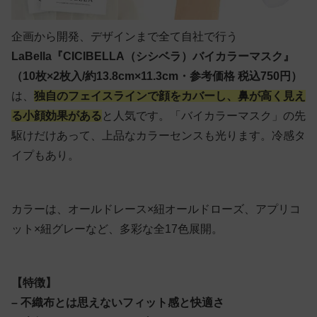
企画から開発、デザインまで全て自社で行う
LaBella『CICIBELLA（シシベラ）バイカラーマスク』
（10枚×2枚入/約13.8cm×11.3cm・参考価格 税込750円）
は、
独自のフェイスラインで顔をカバーし、鼻が高く見え
る小顔効果がある
と人気です。「バイカラーマスク」の先
駆けだけあって、上品なカラーセンスも光ります。冷感タ
イプもあり。
カラーは、オールドレース×紐オールドローズ、アプリコ
ット×紐グレーなど、多彩な全17色展開。
【特徴】
– 不織布とは思えないフィット感と快適さ