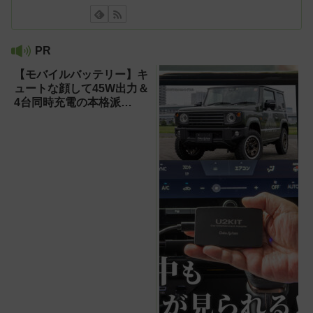
PR
【モバイルバッテリー】キ
ュートな顔して45W出力＆
4台同時充電の本格派
『RORRY CharmGo オー
ルインミニ』でスマホもモ
バイルファンもノートPC
も安心