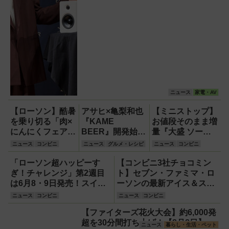
ニュース
家電・AV
【ローソン】酷暑
アサヒ×亀梨和也
【ミニストップ】
を乗り切る「肉×
『KAME
お値段そのまま増
にんにくフェア」
BEER』開発始
量『大盛 ソース
『特盛！ガリマヨ
動！“美しいビー
焼そば』＆『ツナ
ニュース
コンビニ
ニュース
グルメ・レシピ
ニュース
コンビニ
豚カルビ』や新作
ル”が2026年夏に
たまごサンド』や
スイーツなど
登場予定
スイーツ・お弁当
「ローソン超ハッピーす
【コンビニ3社チョコミン
など注目のベスト
ぎ！チャレンジ」第2週目
ト】セブン・ファミマ・ロ
イレブン！
は6月8・9日発売！スイー
ーソンの最新アイス＆スイ
ツ『盛りすぎ！バスチー』
ーツ【2026年5月】
ニュース
コンビニ
ニュース
コンビニ
51％増量や『合わせすぎ！
【ファイターズ花火大会】約6,000発
欧風カレーパン＆はみでる
超を30分間打ち上げ！【8月8日】
メンチカツ』など全10品！
ニュース
暮らし・生活・ペット