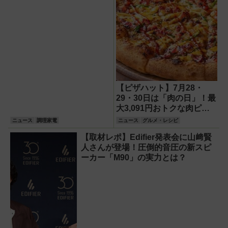
【ピザハット】7月28・
29・30日は「肉の日」！最
大3,091円おトクな肉ピザ
で猛暑を吹き飛ばそう
ニュース
調理家電
ニュース
グルメ・レシピ
【取材レポ】Edifier発表会に山﨑賢
人さんが登場！圧倒的音圧の新スピ
ーカー「M90」の実力とは？