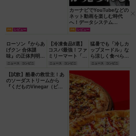
カーナビでYouTubeなどの
ネット動画を楽しむ時代
へ！データシステム
『U2KIT』がドライブを変
PR
レビュー
PR
レビュー
える【PR】
ローソン『からあ
【冷凍食品8選】
猛暑でも「冷しカ
げクン 合体謎
コスパ最強！ファ
ップヌードル」な
味』の正体判明！
ミリーマート「フ
ら涼しく食べられ
人気のあの味とや
ァミマル」の冷凍
る！
ニュース
コンビニ
ニュース
コンビニ
ニュース
コンビニ
みつきのあの味が
主食は1食200円
合体して爆裂うめ
台から！
【試飲】酷暑の救世主！あ
ぇ～!!
のソーダストリームから
『くだものVinegar（ビネ
ガー）』が登場！スッキリ
美味しくてどハマり確定