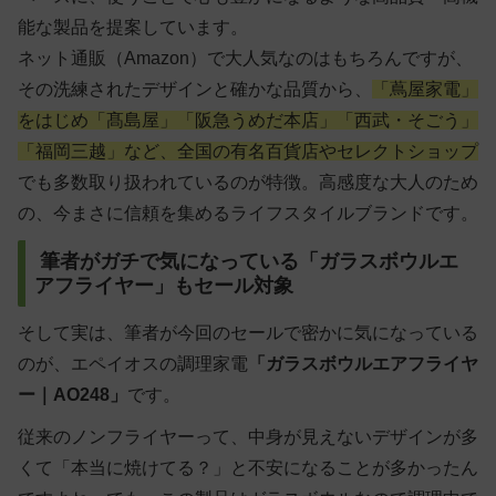
能な製品を提案しています。
ネット通販（Amazon）で大人気なのはもちろんですが、
その洗練されたデザインと確かな品質から、
「蔦屋家電」
をはじめ「髙島屋」「阪急うめだ本店」「西武・そごう」
「福岡三越」など、全国の有名百貨店やセレクトショップ
でも多数取り扱われているのが特徴。高感度な大人のため
の、今まさに信頼を集めるライフスタイルブランドです。
筆者がガチで気になっている「ガラスボウルエ
アフライヤー」もセール対象
そして実は、筆者が今回のセールで密かに気になっている
のが、エペイオスの調理家電
「ガラスボウルエアフライヤ
ー｜AO248」
です。
従来のノンフライヤーって、中身が見えないデザインが多
くて「本当に焼けてる？」と不安になることが多かったん