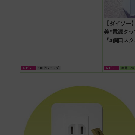
【ダイソー
美”電源タッ
『4個口スク
円）でスマ
増設してみ
レビュー
100円ショップ
レビュー
家電・AV