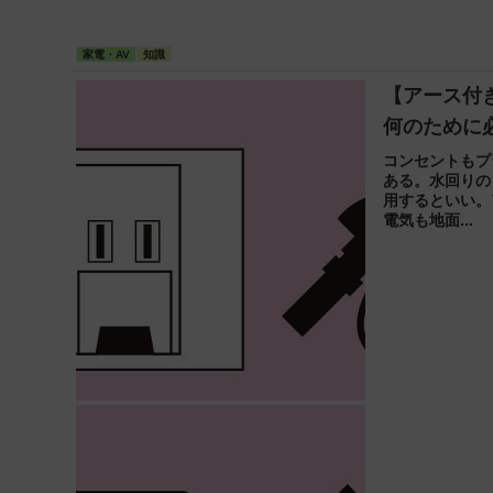
家電・AV
知識
【アース付
何のために
コンセントもプ
ある。水回りの
用するといい。
電気も地面...