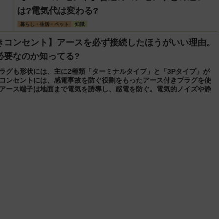
は?電気代は変わる?
暮らし・生活・ペット
知識
きコンセント】アースを必ず接続したほうがいい理由。
必要なのか知ってる?
ラグも形状には、主に2種類「ターミナルタイプ」と「3Pタイプ」が
コンセントには、感電事故を防ぐ役割をもったアース付きプラグを使
アース端子は地面まで電気を誘導し、感電を防ぐ。電気的ノイズや静