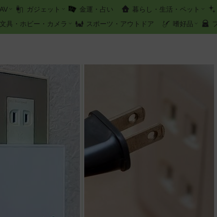
AV
ガジェット
金運・占い
暮らし・生活・ペット
文具・ホビー・カメラ
スポーツ・アウトドア
嗜好品