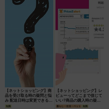
【ネットショッピング】商
【ネットショッピング】レ
品を受け取る時の疑問と悩
ビューってどこまで信じて
み 配送日時は変更できる?
いい?商品の購入時の疑問
置き配って?
と悩み
知識
暮らし・生活・ペット
知識