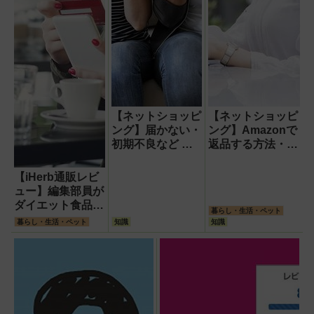
【ネットショッピ
【ネットショッピ
ング】届かない・
ング】Amazonで
初期不良など ト
返品する方法・領
ラブルが起きた時
収書の発行など
の対処法
サービス利用時の
【iHerb通販レビ
疑問・悩みまとめ
ュー】編集部員が
ダイエット食品を
暮らし・生活・ペット
ECサイトで実際
暮らし・生活・ペット
知識
知識
に購入してみた!
送料無料・1週間
くらいで届いて超
便利