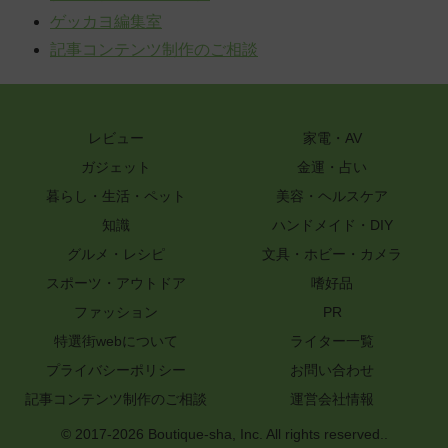
ゲッカヨ編集室
記事コンテンツ制作のご相談
レビュー
家電・AV
ガジェット
金運・占い
暮らし・生活・ペット
美容・ヘルスケア
知識
ハンドメイド・DIY
グルメ・レシピ
文具・ホビー・カメラ
スポーツ・アウトドア
嗜好品
ファッション
PR
特選街webについて
ライター一覧
プライバシーポリシー
お問い合わせ
記事コンテンツ制作のご相談
運営会社情報
© 2017-2026 Boutique-sha, Inc. All rights reserved..