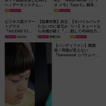
ネット動画を楽しむ時代
め】『Notta Memo（ノッ
へ！データシステム
タ メモ）Type C』録音か
『U2KIT』がドライブを変
らAI自動文字起こし・翻
PR
レビュー
PR
レビュー
える【PR】
訳・要約までこなすAIボイ
スレコーダー！【議事録作
ビジネス派スマー
【猛暑対策】目立
【モバイルバッテ
成】
トグラス
たないのに首元か
リー】キュートな
『AiLENS V1』
ら冷感が続く『レ
顔して45W出力＆
を体験:プレゼ
オン ポケット6 』
4台同時充電の本
レビュー
Android
レビュー
家電・AV
PR
レビュー
ン、会議、リアル
なら、満員電車で
格派『RORRY
タイム翻訳に使え
も涼しい顔！
CharmGo オール
【ハンディファン】韓国
て8万円台！
インミニ』でスマ
発！羽根が見えない
ホもモバイルファ
『baramood（パラムー
ンもノートPCも
ド）』4種使い比べ
安心