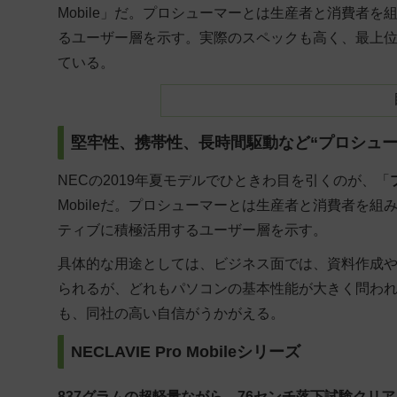
Mobile」だ。プロシューマーとは生産者と消費者
るユーザー層を示す。実際のスペックも高く、最上位モ
ている。
堅牢性、携帯性、長時間駆動など“プロシュ
NECの2019年夏モデルでひときわ目を引くのが、「
Mobile
だ。プロシューマーとは生産者と消費者を組
ティブに積極活用するユーザー層を示す。
具体的な用途としては、ビジネス面では、資料作成
られるが、どれもパソコンの基本性能が大きく問わ
も、同社の高い自信がうかがえる。
NECLAVIE Pro Mobileシリーズ
837グラムの超軽量ながら、76センチ落下試験クリ