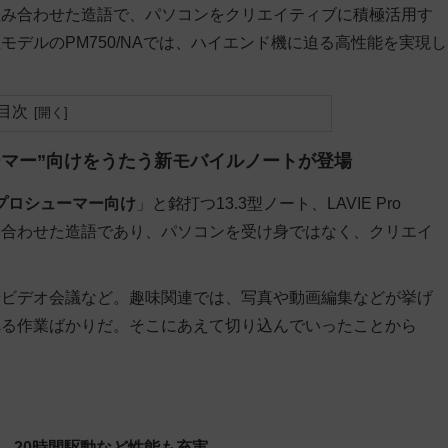
を組み合わせた造語で、パソコンをクリエイティブに積極活用す
デルのPM750/NAでは、ハイエンド機に迫る高性能を実現し
目次
ーマー”向けをうたう新モバイルノートが登場
プロシューマー向け
」と銘打つ13.3型ノート、
LAVIE Pro
み合わせた造語であり、パソコンを受け身ではなく、クリエイ
やビデオ会議など。趣味関連では、写真や動画編集などが挙げ
れる作業ばかりだ。そこにあえて切り込んでいったことから
ア、20時間駆動など性能も充実