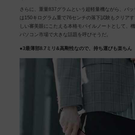
さらに、重量837グラムという超軽量機ながら、バ
は150キログラム重で76センチの落下試験もクリ
しい審美眼にこたえる本格モバイルノートとして、
パソコン市場で大きな話題を呼びそうだ。
●3最薄部8.7ミリ&高剛性なので、持ち運びも楽ちん