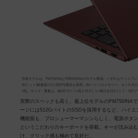
市販モデルは、PM750/NAとPM550/NAの2モデル構成。いずれもディスプレイ
80ドット)解像度の13.3型IPS液晶を採用。8Gバイトのメモリー、タ
3色。サイズ・重量は、幅307.8ミリ×高さ15.5ミリ×奥行き215.7ミリ・837
実際のスペックも高く、最上位モデルのPM750/NAでは
ージには512GバイトのSSDを採用するなど、ハイ
機能面も、プロシューマーマシンらしく、電源ボタ
というこだわりのキーボードを搭載。キーが沈み込
け、クリック感も極めて良好だ。