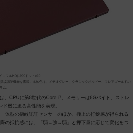
にフルHD(1920ドット×10
ッチ式の指紋認証機能を搭載。本体色は、メテオグレー、クラシックボルドー、フレアゴールドの
グラム。
、CPUに第8世代のCore i7、メモリーは8Gバイト、ストレ
エンド機に迫る高性能を実現。
ン一体型の指紋認証センサーのほか、極上の打鍵感が得られる
む際の抵抗感には、「弱→強→弱」と押下量に応じて変化をつ