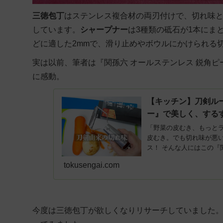
三徳包丁
はステンレス複合材の両刃付けで、切れ味
しています。
シャープナー
は3種類の砥石が1本にま
どに適した2mmで、滑り止めやボウルにかけられる
実は以前、筆者は『関孫六 オールステンレス 鋭角
に感動。
【キッチン】刀剣ル
ー』で美しく、する
「野菜の皮むき、もっと
皮むき。でも切れ味が悪
ス！ そんな人にはこの『関
tokusengai.com
今度は三徳包丁が欲しくなりリサーチしていました