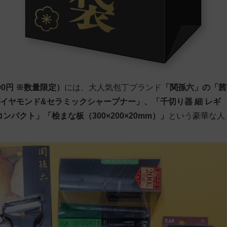
000円 ※数量限定）
には、大人気包丁ブランド
「関孫六」の「茜
ダイヤモンド&セラミックシャープナー」、「千切り器 細 レギ
パクト」「桧まな板（300×200×20mm）」
という豪華な人