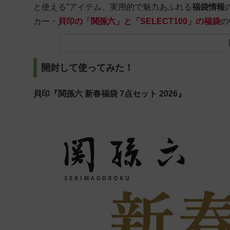
と使える”アイテム、実用的で魅力あふれる
福袋情報
カー・
貝印の「関孫六」と「SELECT100」の福袋
の
開封して使ってみた！
貝印『関孫六 新春福袋 7点セット 2026』