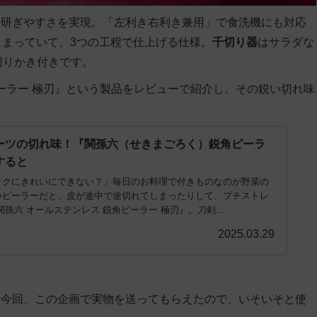
と研ぎやすさを実現。「左利き右利き兼用」で食洗機にも対応
とまっていて、3つの工程で仕上げる仕様。
千切り器
はサラダな
切りかき付きです。
ピーラー 極刃』という製品をレビューで紹介し、その鋭い切れ味
ーツの切れ味！『関孫六（せきまごろく）鋭角ピーラ
すると
ラクにきれいにできない？」毎日のお料理で付きものなのが野菜の
いピーラーだと、皮が途中で途切れてしまったりして、プチストレ
孫六 オールステンレス 鋭角ピーラー 極刃』。刀剣...
2025.03.29
。今回、この企画で実物を送ってもらえたので、いそいそと使