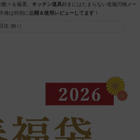
の数々を厳選。
キッチン道具
好きにはたまらない老舗刃物メー
中身は特別に
公開＆使用レビューしてます
！
目次