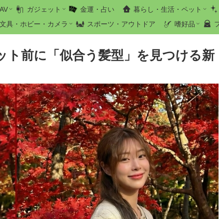
AV
ガジェット
金運・占い
暮らし・生活・ペット
文具・ホビー・カメラ
スポーツ・アウトドア
嗜好品
ット前に「似合う髪型」を見つける新