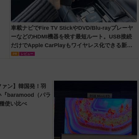
車載ナビでFire TV StickやDVD/Blu-rayプレーヤ
ーなどのHDMI機器を映す最短ルート。USB接続
だけでApple CarPlayもワイヤレス化できる新機
軸アダプターを徹底解説【データシステム
PR
レビュー
『USBKIT』】
ファン】韓国発！羽
『baramood（パラ
4種使い比べ