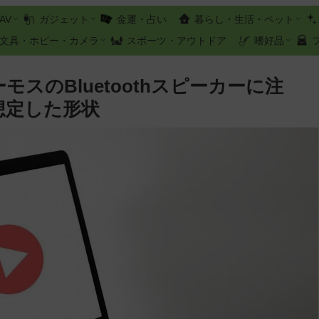
AV
ガジェット
金運・占い
暮らし・生活・ペット
文具・ホビー・カメラ
スポーツ・アウトドア
嗜好品
モスのBluetoothスピーカーに注
想定した形状