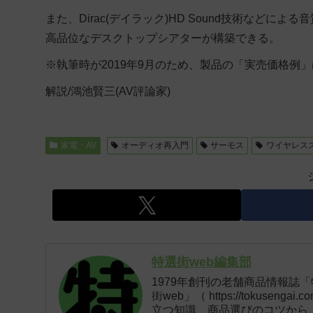
また、Dirac(デイラック)HD Sound技術など
高品位なデスクトップシアターが構築できる。
※執筆時が2019年9月のため、製品の「実売価格例
解説/鴻池賢三(AV評論家)
家電・AV
オーディオ再入門
サーモス
ワイヤレス
特選街web編集部
1979年創刊の老舗商品情報誌
街web」（ https://tokus
立つ知識、商品選びのコツから