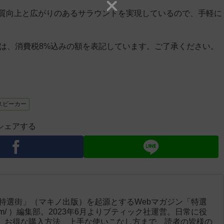
による音質向上と広がりのあるサラウンドを実現しているので、手軽に
」は、消費税8%込みの額を表記しています。ご了承ください。
スピーカー
シェアする
「特選街」（マキノ出版）を起源とするWebマガジン「特選
engai.com/ ）編集部。2023年6月よりブティック社運営。日常に役
、お得な購入方法、上手な使いこなし方まで、読者の皆様の