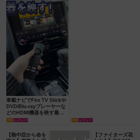
『RORRY CharmGo オー
ルインミニ』でスマホもモ
バイルファンもノートPCも
安心
車載ナビでFire TV Stickや
DVD/Blu-rayプレーヤーな
どのHDMI機器を映す最短
ルート。USB接続だけで
PR
レビュー
PR
レビュー
Apple CarPlayもワイヤレ
ス化できる新機軸アダプタ
【熱中症から命を
【ファイターズ花
ーを徹底解説【データシス