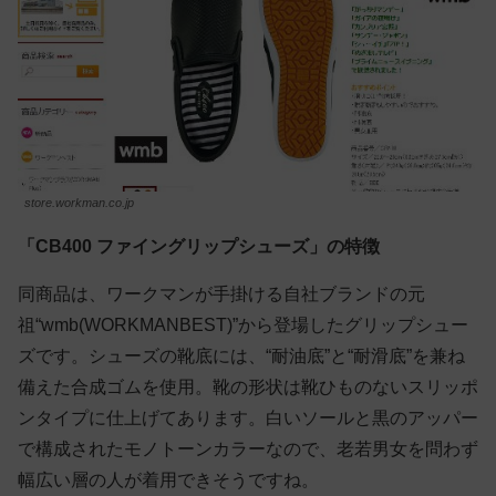
store.workman.co.jp
「CB400 ファイングリップシューズ」の特徴
同商品は、ワークマンが手掛ける自社ブランドの元
祖“wmb(WORKMANBEST)”から登場したグリップシュー
ズです。シューズの靴底には、“耐油底”と“耐滑底”を兼ね
備えた合成ゴムを使用。靴の形状は靴ひものないスリッポ
ンタイプに仕上げてあります。白いソールと黒のアッパー
で構成されたモノトーンカラーなので、老若男女を問わず
幅広い層の人が着用できそうですね。