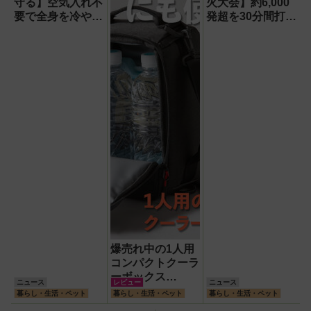
守る】空気入れ不
火大会】約6,000
テム『USBKIT』】
要で全身を冷やす
発超を30分間打ち
『ワンタッチアイ
上げ！【8月8日】
スバス』。子ども
たちのスポーツ現
場に1台置くべき
理由
爆売れ中の1人用
コンパクトクーラ
ーボックス
ニュース
レビュー
ニュース
HUGEL「エアロ
暮らし・生活・ペット
暮らし・生活・ペット
暮らし・生活・ペット
ゲルソフトクーラ