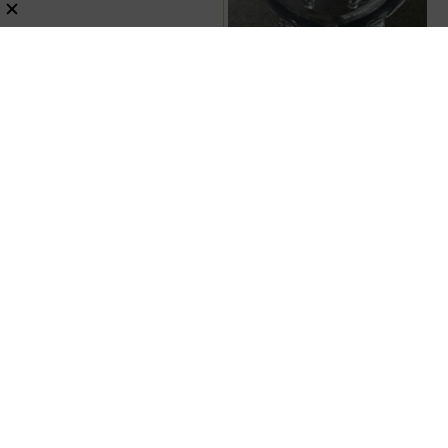
【風鈴っぽい】完売続出の
1人用ティーポット『茶鈴
（ティーリン）』を使って
みた！川越の風鈴から着想
レビュー
掃除機
レビュー
暮らし・生活・ペット
を得たかわいい見た目のリ
【一粒万倍日2026年7月版】サマージ
アルな使い勝手を徹底解説
ャンボ＆財布の新調に最適な開運日
は？
金運・占い
暮らし・生活・ペット
スポンサーリンク