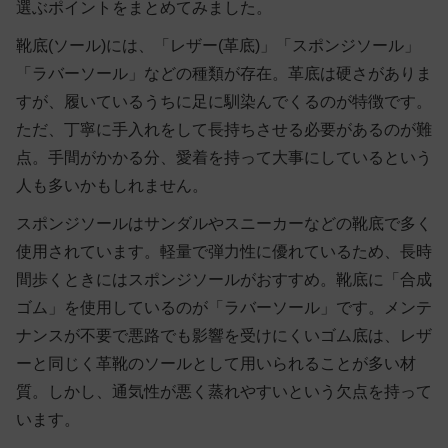
選ぶポイントをまとめてみました。
靴底(ソール)には、「レザー(革底)」「スポンジソール」
「ラバーソール」などの種類が存在。革底は硬さがありま
すが、履いているうちに足に馴染んでくるのが特徴です。
ただ、丁寧に手入れをして長持ちさせる必要があるのが難
点。手間がかかる分、愛着を持って大事にしているという
人も多いかもしれません。
スポンジソールはサンダルやスニーカーなどの靴底で多く
使用されています。軽量で弾力性に優れているため、長時
間歩くときにはスポンジソールがおすすめ。靴底に「合成
ゴム」を使用しているのが「ラバーソール」です。メンテ
ナンスが不要で悪路でも影響を受けにくいゴム底は、レザ
ーと同じく革靴のソールとして用いられることが多い材
質。しかし、通気性が悪く蒸れやすいという欠点を持って
います。