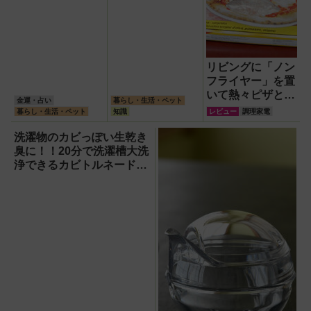
リビングに「ノン
フライヤー」を置
いて熱々ピザとフ
金運・占い
暮らし・生活・ペット
ィッシュ＆チップ
暮らし・生活・ペット
知識
レビュー
調理家電
ス三昧！
洗濯物のカビっぽい生乾き
臭に！！20分で洗濯槽大洗
浄できるカビトルネード
Neo縦型用をガチ検証して
分かった消臭効果