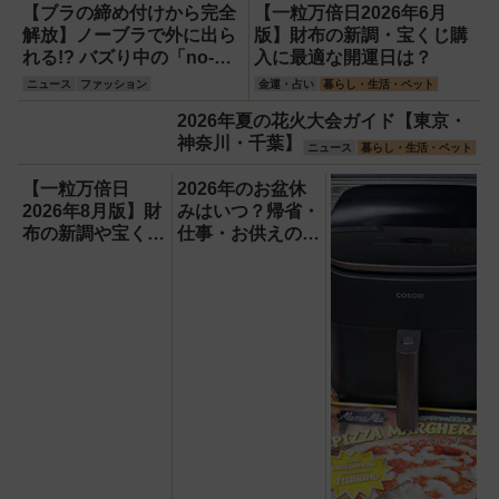
ー4L」【アイリ
【ブラの締め付けから完全
【一粒万倍日2026年6月
スオーヤマ】！宇
解放】ノーブラで外に出ら
版】財布の新調・宝くじ購
宙服の技術で保冷
れる!? バズり中の「no-
入に最適な開運日は？
力も異次元だった
bu（ノーブ）」ブラレスウ
ニュース
ファッション
金運・占い
暮らし・生活・ペット
ェアが革命的すぎる！開発
2026年夏の花火大会ガイド【東京・
秘話＆魔法の胸パッドの秘
神奈川・千葉】
密に迫る
ニュース
暮らし・生活・ペット
【一粒万倍日
2026年のお盆休
2026年8月版】財
みはいつ？帰省・
布の新調や宝くじ
仕事・お供えの基
の日記念・レイン
本とマナーをわか
ボーくじ・新涼の
りやすく解説
100円くじ購入に
最適な開運日は？