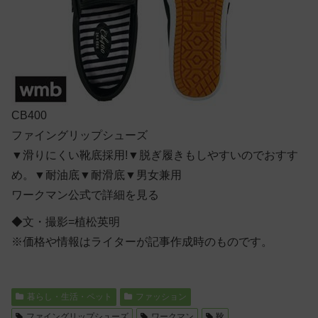
CB400
ファイングリップシューズ
▼滑りにくい靴底採用!▼脱ぎ履きもしやすいのでおすす
め。▼耐油底▼耐滑底▼男女兼用
ワークマン公式で詳細を見る
◆文・撮影=植松英明
※価格や情報はライターが記事作成時のものです。
暮らし・生活・ペット
ファッション
ファイングリップシューズ
ワークマン
靴