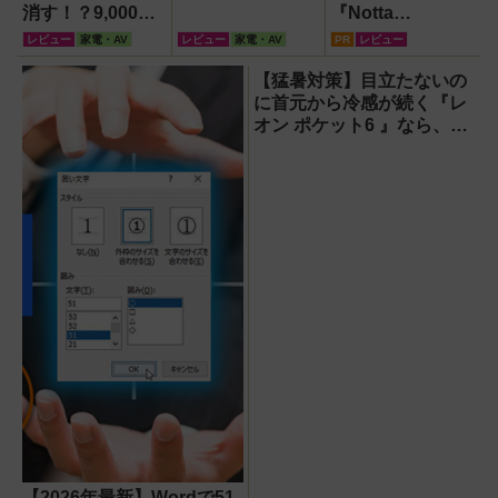
消す！？9,000円
『Notta
超でも売れる高級
Memo（ノッタ メ
レビュー
家電・AV
レビュー
家電・AV
PR
レビュー
ハンディファン
モ）Type C』録
『PJ-HS01』が
音からAI自動文字
【猛暑対策】目立たないの
凄すぎる
起こし・翻訳・要
に首元から冷感が続く『レ
約までこなすAIボ
オン ポケット6 』なら、満
イスレコーダー！
員電車でも涼しい顔！
【議事録作成】
【2026年最新】Wordで51