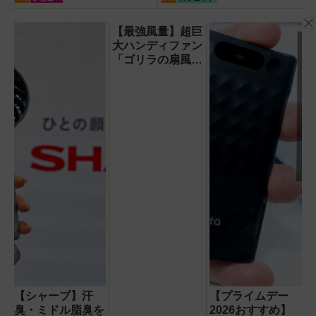
ルインミニ』でスマホもモ
PRO』
バイルファンもノートPC
【最強風量】超巨
も安心
大ハンディファン
「ゴリラの扇風
機」レビュー！直
径16.5cmの巨大
ファンで想像以上
の涼しさを体感
【シャープ】汗
【プライムデー
臭・ミドル脂臭を
2026おすすめ】