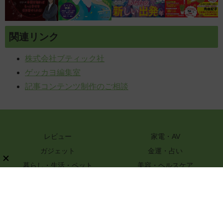
関連リンク
株式会社ブティック社
ゲッカヨ編集室
記事コンテンツ制作のご相談
レビュー
家電・AV
ガジェット
金運・占い
暮らし・生活・ペット
美容・ヘルスケア
知識
ハンドメイド・DIY
グルメ・レシピ
文具・ホビー・カメラ
スポーツ・アウトドア
嗜好品