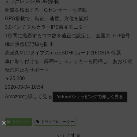
ミックレンジ(WDR)搭載
衝撃を検出する「Gセンサー」を搭載
GPS搭載で、時刻、速度、方位を記録
3.0インチフルカラーIPS液晶モニター
1秒間に撮影するコマ数を適正に設定し、全国のLED信号
機の無点灯記録を防止
高耐久MLCタイプのmicroSDHCカード(16GB)を付属
車に貼り付ける「録画中」ステッカーを同梱し、あおり運
転の抑止をサポート
￥25,280
2020-03-04 10:34
Amazonで詳しく見る
Yahoo!ショッピングで詳しく見る
ガジェット
ドライブレコーダー
シェアする