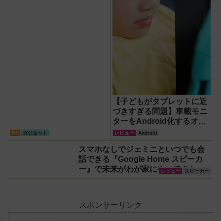
【子どもがタブレットに近
づきすぎる問題】車載モニ
ターをAndroid化するオッ
トキャスト「OTTOAIBOX
PR
ガジェット
レビュー
Android
P3 Pro」を試してみた結果
スマホなしでジェミニといつでも会
話できる『Google Home スピーカ
ー』で未来がわが家にやってきた！
レビュー
スピーカー
【なぜなぜ期対策にも】
スポンサーリンク