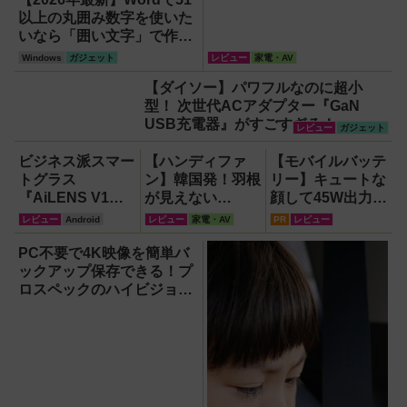
以上の丸囲み数字を使いた
いなら「囲い文字」で作る
【Windows】
Windows
ガジェット
レビュー
家電・AV
【ダイソー】パワフルなのに超小
型！ 次世代ACアダプター『GaN
USB充電器』がすごすぎる！
レビュー
ガジェット
ビジネス派スマー
【ハンディファ
【モバイルバッテ
トグラス
ン】韓国発！羽根
リー】キュートな
『AiLENS V1』
が見えない
顔して45W出力＆
を体験:プレゼ
『baramood（パ
4台同時充電の本
レビュー
Android
レビュー
家電・AV
PR
レビュー
ン、会議、リアル
ラムード）』4種
格派『RORRY
タイム翻訳に使え
使い比べ
CharmGo オール
PC不要で4K映像を簡単バ
て8万円台！
インミニ』でスマ
ックアップ保存できる！プ
ホもモバイルファ
ロスペックのハイビジョン
ンもノートPCも
レコーダー『HVE705-
安心
PRO』