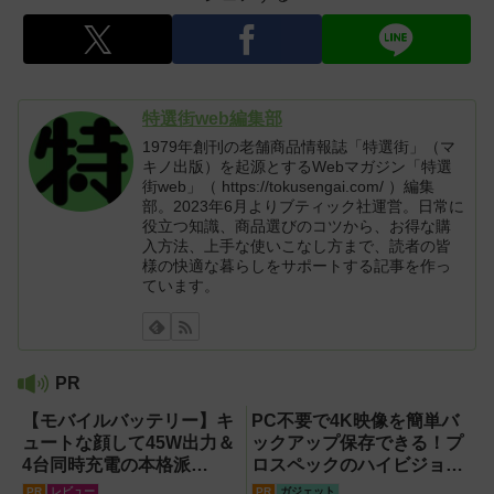
特選街web編集部
1979年創刊の老舗商品情報誌「特選街」（マ
キノ出版）を起源とするWebマガジン「特選
街web」（ https://tokusengai.com/ ）編集
部。2023年6月よりブティック社運営。日常に
役立つ知識、商品選びのコツから、お得な購
入方法、上手な使いこなし方まで、読者の皆
様の快適な暮らしをサポートする記事を作っ
ています。
PR
【モバイルバッテリー】キ
PC不要で4K映像を簡単バ
ュートな顔して45W出力＆
ックアップ保存できる！プ
4台同時充電の本格派
ロスペックのハイビジョン
『RORRY CharmGo オー
レコーダー『HVE705-
PR
レビュー
PR
ガジェット