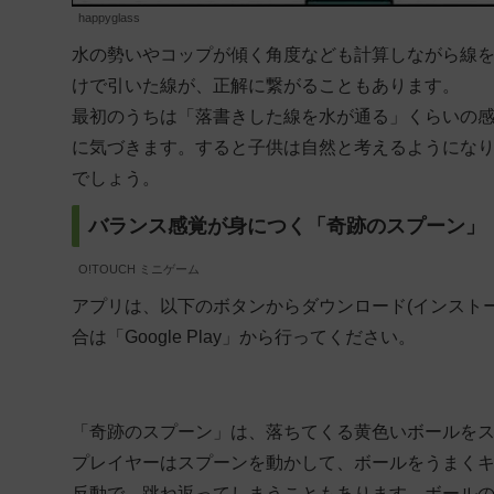
happyglass
水の勢いやコップが傾く角度なども計算しながら線
けで引いた線が、正解に繋がることもあります。
最初のうちは「落書きした線を水が通る」くらいの
に気づきます。すると子供は自然と考えるようにな
でしょう。
バランス感覚が身につく「奇跡のスプーン」
O!TOUCH ミニゲーム
アプリは、以下のボタンからダウンロード(インストール)で
合は「Google Play」から行ってください。
「奇跡のスプーン」は、落ちてくる黄色いボールを
プレイヤーはスプーンを動かして、ボールをうまく
反動で、跳ね返ってしまうこともあります。ボール