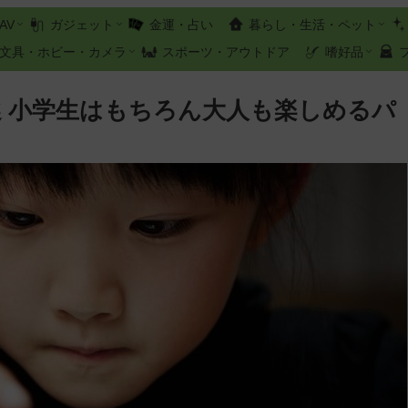
AV
ガジェット
金運・占い
暮らし・生活・ペット
文具・ホビー・カメラ
スポーツ・アウトドア
嗜好品
選 小学生はもちろん大人も楽しめるパ