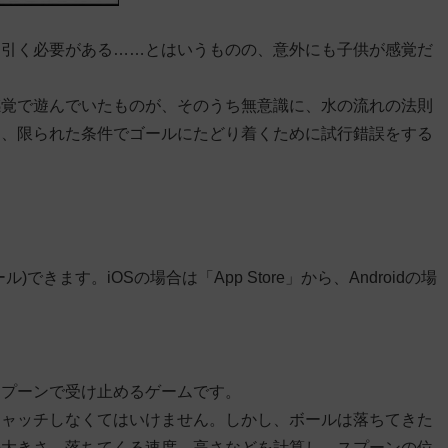
を引く必要がある……とはいうものの、意外にも子供が感覚だ
感覚で遊んでいたものが、そのうち無意識に、水の流れの法則
り、限られた条件でゴールにたどり着くために試行錯誤をする
きます。iOSの場合は「App Store」から、Androidの場
スプーンで受け止めるゲームです。
キャッチしなくてはいけません。しかし、ボールは落ちてきた
の大きさ、落ちてくる速度、高さなどを計算し、スプーンの位