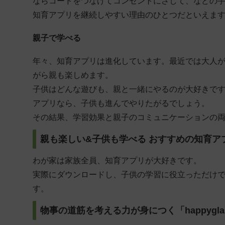
ならコードをつなげてコンセントにさして、などの
知育アプリを継続しやすい理由のひとつだといえま
親子で学べる
年々、知育アプリは進化しています。最近では大人
がら親も楽しめます。
子供はどんな遊びも、親と一緒にやるのが大好きで
アプリなら、子供も進んでやりたがるでしょう。
その結果、学習効果と親子のコミュニケーションの
親も楽しい&子供も学べる おすすめの知育ア
わが家は家族全員、知育アプリが大好きです。
実際にダウンロードし、子供の学習に役立っただけ
す。
物事の道筋を考える力が身につく「happygla