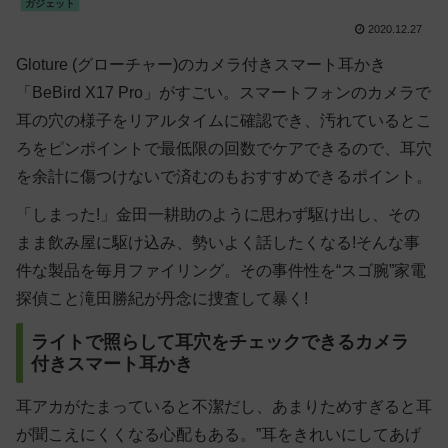
ガジェット
2020.12.27
Gloture (グローチャー)のカメラ付きスマート耳かき
「BeBird X17 Pro」がすごい。スマートフォンのカメラで
耳の穴の様子をリアルタイムに確認でき、汚れているとこ
ろをピンポイントで最低限の回数でケアできるので、耳穴
を余計に傷つけないで済むのもおすすめできるポイント。
「しまった!」金田一耕助のように思わず駆け出し、その
まま飲み屋に駆け込み、勢いよく話したくなる!そんな事
件な製品を毎月ファイリング。その事件性を“スゴ腕”家電
探偵こと滝田勝紀が丹念に捜査して暴く!
ライトで照らして耳穴をチェックできるカメラ
付きスマート耳かき
耳アカがたまっていると不潔だし、あまりためすぎると耳
が聞こえにくくなる心配もある。”耳をきれいにしてあげ