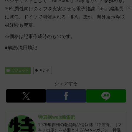
ペシャリストとして「All About」の家電ガイドを務める。
30代男性向けのオフを充実させる電子雑誌『ds』編集長
に就任。ドイツで開催される「IFA」ほか、海外展示会取
材経験も豊富。
※価格は記事作成時のものです。
■解説/滝田勝紀
ガジェット
耳かき
シェアする
特選街web編集部
1979年創刊の老舗商品情報誌「特選街」（マ
キノ出版）を起源とするWebマガジン「特選