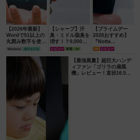
【2026年最新】
【シャープ】汗
【プライムデー
Wordで51以上の
臭・ミドル脂臭を
2026おすすめ】
丸囲み数字を使い
消す！？9,000円
『Notta
たいなら「囲い文
超でも売れる高級
Memo（ノッタ メ
Windows
ガジェット
レビュー
家電・AV
PR
レビュー
字」で作る
ハンディファン
モ）Type C』録
【Windows】
『PJ-HS01』が
音からAI自動文字
【最強風量】超巨大ハンデ
凄すぎる
起こし・翻訳・要
ィファン「ゴリラの扇風
約までこなすAIボ
機」レビュー！直径16.5cm
イスレコーダー！
の巨大ファンで想像以上の
【議事録作成】
涼しさを体感