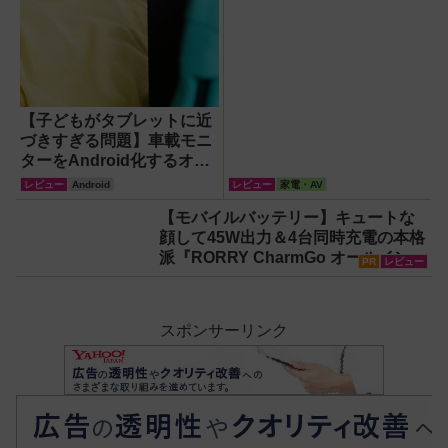
【子どもがタブレットに近
づきすぎる問題】車載モニ
ターをAndroid化するオッ
トキャスト「OTTOAIBOX
レビュー
Android
レビュー
家電・AV
P3 Pro」を試してみた結果
【モバイルバッテリー】キュートな
顔して45W出力＆4台同時充電の本格
派『RORRY CharmGo オールインミ
PR
レビュー
ニ』でスマホもモバイルファンもノ
ートPCも安心
スポンサーリンク