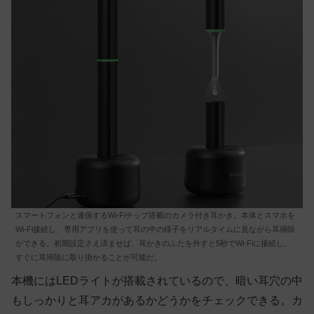
スマートフォンと連係するWi-Fiチップ搭載のカメラ付き耳かき。本体とスマホを
Wi-Fi接続し、専用アプリを使って耳の中の様子をリアルタイムに見ながら耳掃除
ができる。初期設定さえ済ませば、耳かきのふたを外すと5秒でWi-Fiに接続し、
すぐに耳掃除に取り掛かることが可能だ。
本機にはLEDライトが搭載されているので、暗い耳穴の中
もしっかりと耳アカがあるかどうかをチェックできる。カ