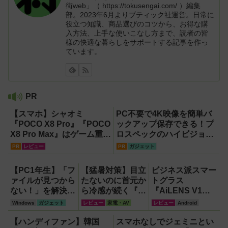
街web」（ https://tokusengai.com/ ）編集
部。2023年6月よりブティック社運営。日常に
役立つ知識、商品選びのコツから、お得な購
入方法、上手な使いこなし方まで、読者の皆
様の快適な暮らしをサポートする記事を作っ
ています。
PR
【スマホ】シャオミ
PC不要で4K映像を簡単バ
『POCO X8 Pro』『POCO
ックアップ保存できる！プ
X8 Pro Max』はゲーム重視
ロスペックのハイビジョン
ならコスパ最強クラス！
レコーダー『HVE705-
PR
レビュー
PR
ガジェット
【試用レポート】
PRO』
【PC1年生】「フ
【猛暑対策】目立
ビジネス派スマー
ァイルが見つから
たないのに首元か
トグラス
ない！」を解決す
ら冷感が続く『レ
『AiLENS V1』
る方法
オン ポケット6 』
を体験:プレゼ
Windows
ガジェット
レビュー
家電・AV
レビュー
Android
【OneDrive対
なら、満員電車で
ン、会議、リアル
応・2026年最新
も涼しい顔！
タイム翻訳に使え
【ハンディファン】韓国
スマホなしでジェミニとい