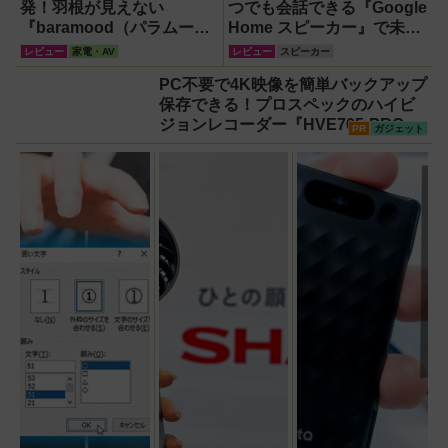
版】
て8万円台！
発！羽根が見えない
つでも会話できる『Google
『baramood（パラムー
Home スピーカー』で未来
ド）』4種使い比べ
がわが家にやってきた！
レビュー
家電・AV
レビュー
スピーカー
【なぜなぜ期対策にも】
PC不要で4K映像を簡単バックアップ
保存できる！プロスペックのハイビ
ジョンレコーダー『HVE705-PRO』
PR
ガジェット