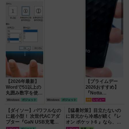
応・2026年最新
版】
【2026年最新】
【プライムデー
Wordで51以上の
2026おすすめ】
丸囲み数字を使い
『Notta
たいなら「囲い文
Memo（ノッタ メ
Windows
ガジェット
Windows
ガジェット
PR
レビュー
字」で作る
モ）Type C』録
【Windows】
音からAI自動文字
【ダイソー】パワフルなの
【猛暑対策】目立たないの
起こし・翻訳・要
に超小型！ 次世代ACアダ
に首元から冷感が続く『レ
約までこなすAIボ
プター『GaN USB充電
オン ポケット6 』なら、満
イスレコーダー！
器』がすごすぎる！
員電車でも涼しい顔！
レビュー
ガジェット
レビュー
家電・AV