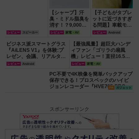
【シャープ】汗
【子どもがタブレ
臭・ミドル脂臭を
ットに近づきすぎ
消す！？9,000円
る問題】車載モニ
超でも売れる高級
ターをAndroid化
レビュー
スピーカー
レビュー
家電・AV
レビュー
Android
ハンディファン
するオットキャス
『PJ-HS01』が
ト「OTTOAIBOX
ビジネス派スマートグラス
【最強風量】超巨大ハンデ
凄すぎる
P3 Pro」を試し
『AiLENS V1』を体験:プ
ィファン「ゴリラの扇風
てみた結果
レゼン、会議、リアルタイ
機」レビュー！直径16.5cm
ム翻訳に使えて8万円台！
の巨大ファンで想像以上の
レビュー
Android
レビュー
家電・AV
涼しさを体感
PC不要で4K映像を簡単バックアップ
保存できる！プロスペックのハイビ
ジョンレコーダー『HVE705-PRO』
PR
ガジェット
スポンサーリンク