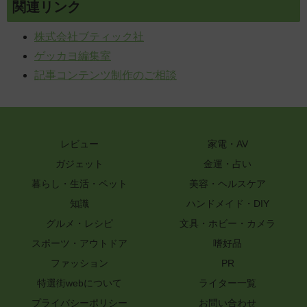
関連リンク
株式会社ブティック社
ゲッカヨ編集室
記事コンテンツ制作のご相談
レビュー
家電・AV
ガジェット
金運・占い
暮らし・生活・ペット
美容・ヘルスケア
知識
ハンドメイド・DIY
グルメ・レシピ
文具・ホビー・カメラ
スポーツ・アウトドア
嗜好品
ファッション
PR
特選街webについて
ライター一覧
プライバシーポリシー
お問い合わせ