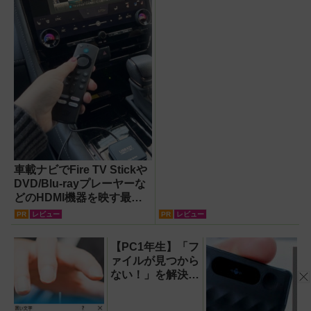
車載ナビでFire TV Stickや
DVD/Blu-rayプレーヤーな
どのHDMI機器を映す最短
ルート。USB接続だけで
PR
レビュー
PR
レビュー
Apple CarPlayもワイヤレ
ス化できる新機軸アダプタ
【PC1年生】「フ
ーを徹底解説【データシス
ァイルが見つから
テム『USBKIT』】
ない！」を解決す
る方法
【OneDrive対