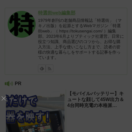
特選街web編集部
1979年創刊の老舗商品情報誌「特選街」（マ
キノ出版）を起源とするWebマガジン「特選
街web」（ https://tokusengai.com/ ）編集
部。2023年6月よりブティック社運営。日常に
役立つ知識、商品選びのコツから、お得な購
入方法、上手な使いこなし方まで、読者の皆
様の快適な暮らしをサポートする記事を作っ
ています。
PR
【モバイルバッテリー】キ
ュートな顔して45W出力＆
4台同時充電の本格派
『RORRY CharmGo オー
ルインミニ』でスマホもモ
バイルファンもノートPCも
安心