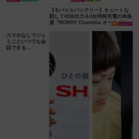
【議事録作成】
【モバイルバッテリー】キュートな
顔して45W出力＆4台同時充電の本格
派『RORRY CharmGo オールインミ
PR
レビュー
ニ』でスマホもモバイルファンもノ
ートPCも安心
スマホなしでジェ
ミニといつでも会
話できる
『Google Home
スピーカー』で未
来がわが家にやっ
てきた！【なぜな
ぜ期対策にも】