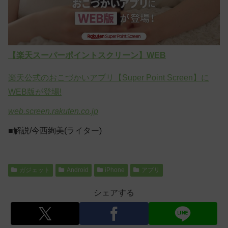
【楽天スーパーポイントスクリーン】WEB
楽天公式のおこづかいアプリ【Super Point Screen】に
WEB版が登場!
web.screen.rakuten.co.jp
■解説/今西絢美(ライター)
ガジェット
Android
iPhone
アプリ
シェアする