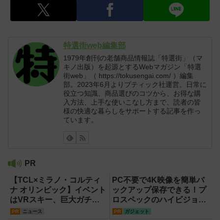
特選街web編集部
1979年創刊の老舗商品情報誌「特選街」（マ
キノ出版）を起源とするWebマガジン「特選
街web」（ https://tokusengai.com/ ）編集
部。2023年6月よりブティック社運営。日常に
役立つ知識、商品選びのコツから、お得な購
入方法、上手な使いこなし方まで、読者の皆
様の快適な暮らしをサポートする記事を作っ
ています。
PR
【TCL×ミラノ・コルティ
PC不要で4K映像を簡単バ
ナ オリンピック】イベント
ックアップ保存できる！プ
はVRスキー、巨大ガチャ
ロスペックのハイビジョン
などのイマーシブ体験が目
レコーダー『HVE705-
PR
ニュース
PR
ガジェット
白押し！【PR】
PRO』