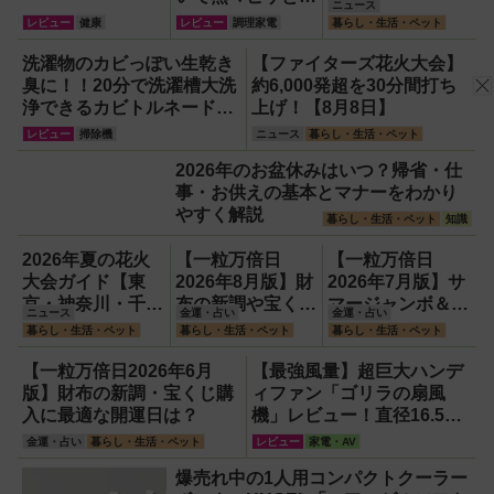
ニュース
ィッシュ＆チップ
レビュー
健康
レビュー
調理家電
暮らし・生活・ペット
ス三昧！
洗濯物のカビっぽい生乾き
【ファイターズ花火大会】
臭に！！20分で洗濯槽大洗
約6,000発超を30分間打ち
浄できるカビトルネード
上げ！【8月8日】
Neo縦型用をガチ検証して
レビュー
掃除機
ニュース
暮らし・生活・ペット
分かった消臭効果
2026年のお盆休みはいつ？帰省・仕
事・お供えの基本とマナーをわかり
やすく解説
暮らし・生活・ペット
知識
2026年夏の花火
【一粒万倍日
【一粒万倍日
大会ガイド【東
2026年8月版】財
2026年7月版】サ
京・神奈川・千
布の新調や宝くじ
マージャンボ＆財
ニュース
金運・占い
金運・占い
葉】
の日記念・レイン
布の新調に最適な
暮らし・生活・ペット
暮らし・生活・ペット
暮らし・生活・ペット
ボーくじ・新涼の
開運日は？
100円くじ購入に
【一粒万倍日2026年6月
【最強風量】超巨大ハンデ
最適な開運日は？
版】財布の新調・宝くじ購
ィファン「ゴリラの扇風
入に最適な開運日は？
機」レビュー！直径16.5cm
の巨大ファンで想像以上の
金運・占い
暮らし・生活・ペット
レビュー
家電・AV
涼しさを体感
爆売れ中の1人用コンパクトクーラー