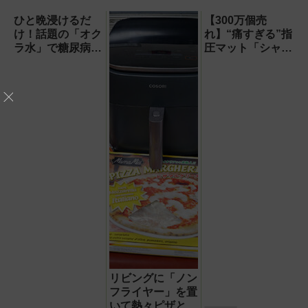
ひと晩浸けるだ
【300万個売
け！話題の「オク
れ】“痛すぎる”指
ラ水」で糖尿病・
圧マット「シャク
高血圧・関節痛を
ティマット」の新
撃退する簡単習慣
色を渋谷で体験で
【2026年最新
きるイベント開
版】
催！
リビングに「ノン
フライヤー」を置
いて熱々ピザとフ