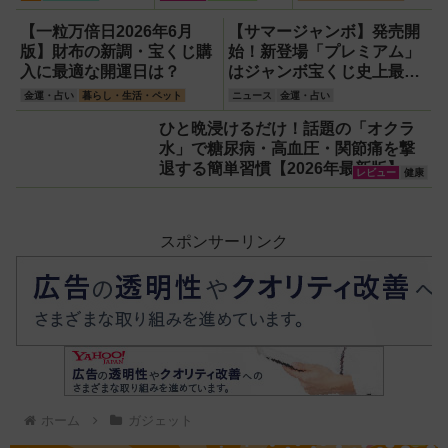
ビジョンレコーダ
ラムード）』4種
ー『HVE705-
使い比べ
【一粒万倍日2026年6月
【サマージャンボ】発売開
PRO』
版】財布の新調・宝くじ購
始！新登場「プレミアム」
入に最適な開運日は？
はジャンボ宝くじ史上最高
額の12億円！
金運・占い
暮らし・生活・ペット
ニュース
金運・占い
ひと晩浸けるだけ！話題の「オクラ
水」で糖尿病・高血圧・関節痛を撃
退する簡単習慣【2026年最新版】
レビュー
健康
スポンサーリンク
ホーム
ガジェット