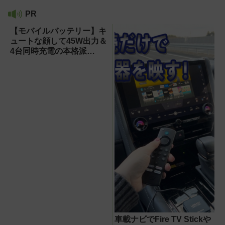
PR
【モバイルバッテリー】キ
ュートな顔して45W出力＆
4台同時充電の本格派
『RORRY CharmGo オー
ルインミニ』でスマホもモ
バイルファンもノートPC
も安心
車載ナビでFire TV Stickや