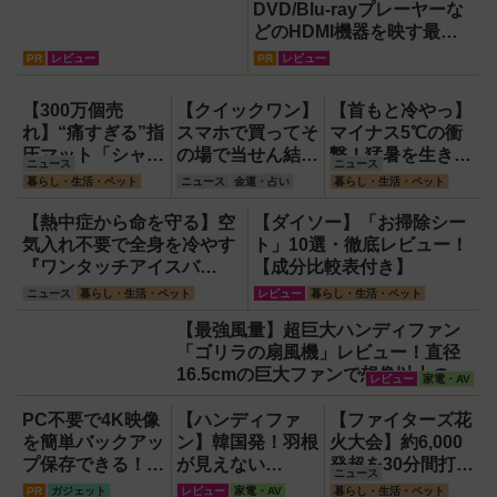
DVD/Blu-rayプレーヤーな
どのHDMI機器を映す最短
ルート。USB接続だけで
PR
レビュー
PR
レビュー
Apple CarPlayもワイヤレ
ス化できる新機軸アダプタ
【300万個売
【クイックワン】
【首もと冷やっ】
ーを徹底解説【データシス
れ】“痛すぎる”指
スマホで買ってそ
マイナス5℃の衝
テム『USBKIT』】
圧マット「シャク
の場で当せん結果
撃！猛暑を生き抜
ニュース
ニュース
ティマット」の新
がわかるネット専
く携帯氷のう「ゴ
暮らし・生活・ペット
ニュース
金運・占い
暮らし・生活・ペット
色を渋谷で体験で
用宝くじのしくみ
リラの冷棒」
きるイベント開
と買い方
【熱中症から命を守る】空
【ダイソー】「お掃除シー
催！
気入れ不要で全身を冷やす
ト」10選・徹底レビュー！
『ワンタッチアイスバ
【成分比較表付き】
ス』。子どもたちのスポー
ニュース
暮らし・生活・ペット
レビュー
暮らし・生活・ペット
ツ現場に1台置くべき理由
【最強風量】超巨大ハンディファン
「ゴリラの扇風機」レビュー！直径
16.5cmの巨大ファンで想像以上の涼
レビュー
家電・AV
しさを体感
PC不要で4K映像
【ハンディファ
【ファイターズ花
を簡単バックアッ
ン】韓国発！羽根
火大会】約6,000
プ保存できる！プ
が見えない
発超を30分間打ち
ニュース
ロスペックのハイ
『baramood（パ
上げ！【8月8日】
PR
ガジェット
レビュー
家電・AV
暮らし・生活・ペット