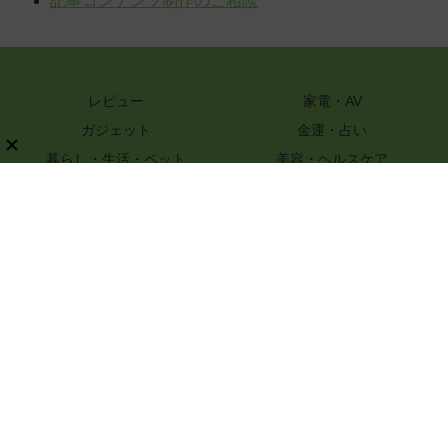
記事コンテンツ制作のご相談
レビュー
家電・AV
ガジェット
金運・占い
暮らし・生活・ペット
美容・ヘルスケア
知識
ハンドメイド・DIY
グルメ・レシピ
文具・ホビー・カメラ
スポーツ・アウトドア
嗜好品
ファッション
PR
特選街webについて
ライター一覧
プライバシーポリシー
お問い合わせ
記事コンテンツ制作のご相談
運営会社情報
© 2017-2026 Boutique-sha, Inc. All rights reserved..