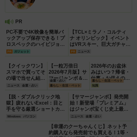
PR
PC不要で4K映像を簡単バ
【TCL×ミラノ・コルティ
ックアップ保存できる！プ
ナ オリンピック】イベント
ロスペックのハイビジョン
はVRスキー、巨大ガチャな
レコーダー『HVE705-
どのイマーシブ体験が目白
PR
ガジェット
PR
ニュース
PRO』
押し！【PR】
【クイックワン】
【一粒万倍日
2026年のお盆休
スマホで買ってそ
2026年7月版】サ
みはいつ？帰省・
の場で当せん結果
マージャンボ＆財
仕事・お供えの基
金運・占い
暮らし・生活・ペット
がわかるネット専
布の新調に最適な
本とマナーをわか
ニュース
金運・占い
暮らし・生活・ペット
知識
用宝くじのしくみ
開運日は？
りやすく解説
と買い方
【脱・ダブルクリック地
【サマージャンボ】発売開
獄】疲れないExcel：目と
始！新登場「プレミアム」
手を守る厳選ショートカッ
はジャンボ宝くじ史上最高
ト7選【Windows】
額の12億円！
Windows
パソコン
ニュース
金運・占い
【幸運のクーちゃんくじ】ネット予
約購入なら発売前でも買える！1等・