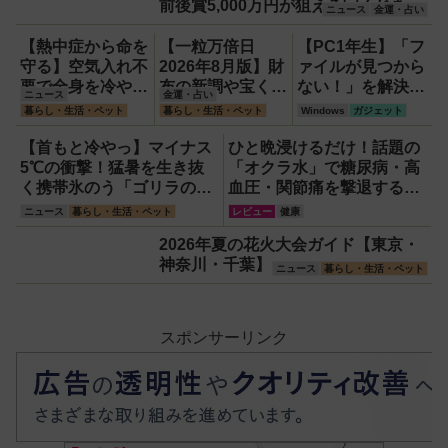
前後賞5,000万円が狙える宝くじを解
ニュース
金運・占い
説
【熱中症から命を
【一粒万倍日
【PC1年生】「フ
守る】空気入れ不
2026年8月版】財
ァイルが見つから
要で全身を冷やす
布の新調や宝くじ
ない！」を解決す
ニュース
金運・占い
『ワンタッチアイ
の日記念・レイン
る方法
暮らし・生活・ペット
暮らし・生活・ペット
Windows
ガジェット
スバス』。子ども
ボーくじ・新涼の
【OneDrive対
たちのスポーツ現
100円くじ購入に
応・2026年最新
【首もと冷やっ】マイナス
ひと晩浸けるだけ！話題の
場に1台置くべき
最適な開運日は？
版】
5℃の衝撃！猛暑を生き抜
「オクラ水」で糖尿病・高
理由
く携帯氷のう「ゴリラの冷
血圧・関節痛を撃退する簡
棒」
単習慣【2026年最新版】
ニュース
暮らし・生活・ペット
レビュー
健康
2026年夏の花火大会ガイド【東京・
神奈川・千葉】
ニュース
暮らし・生活・ペット
スポンサーリンク