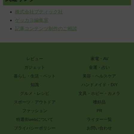
株式会社ブティック社
ゲッカヨ編集室
記事コンテンツ制作のご相談
レビュー
家電・AV
ガジェット
金運・占い
暮らし・生活・ペット
美容・ヘルスケア
知識
ハンドメイド・DIY
グルメ・レシピ
文具・ホビー・カメラ
スポーツ・アウトドア
嗜好品
ファッション
PR
特選街webについて
ライター一覧
プライバシーポリシー
お問い合わせ