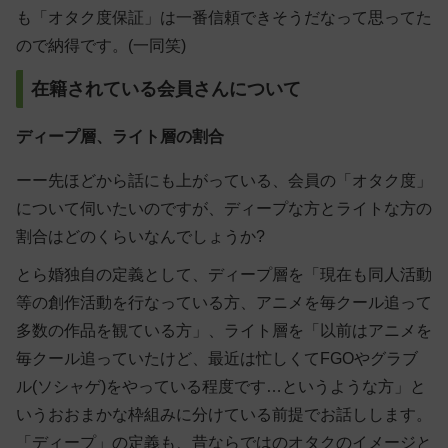
も「オタク度保証」は一番信頼できそうだなって思ってた
ので納得です。(一同笑)
在籍されている会員さんについて
ディープ層、ライト層の割合
ーー先ほどから話にも上がっている、会員の「オタク度」
について伺いたいのですが、ディープな方とライトな方の
割合はどのくらいなんでしょうか?
とら婚独自の定義として、ディープ層を
「現在も同人活動
等の創作活動を行なっている方、アニメを毎クール追って
多数の作品を観ている方」
、ライト層を
「以前はアニメを
毎クール追っていたけど、最近は忙しくてFGOやグラブ
ル(ソシャゲ)をやっている程度です…というような方」
と
いうおおまかな枠組みに分けている前提でお話しします。
「ディープ」の定義も、昔ならではのオタクのイメージと