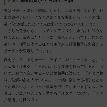
オタク編集部員が”とら婚”に突撃!
春は出会いと別れの季節。しかし、コロナ禍において、外
出自粛やテレワークなどさまざまな要因から、人との”出
会い”が激減したという人は多いのではないでしょうか。
こうした背景から、マッチングアプリや「婚活」に関心を
持つ人も。最近はひとくちに「婚活」といっても、自分の
趣味や、相手に求める様々な条件から結婚相手に出会える
サービスが登場しています。
例えば、アニメやゲーム、アイドルやミュージカルと、い
わゆる「オタク」と言われがちな趣味を持っていると、つ
いついお付き合いする人や結婚相手に対して、「オタク趣
味に理解のある人がいいな」「一緒に楽しめる相手だとも
っと嬉しいな」といった願望を抱いてしまいますよね。筆
者は、アニメをこよなく愛する「オタク」なので、「オタ
ク婚活」に興味津々。