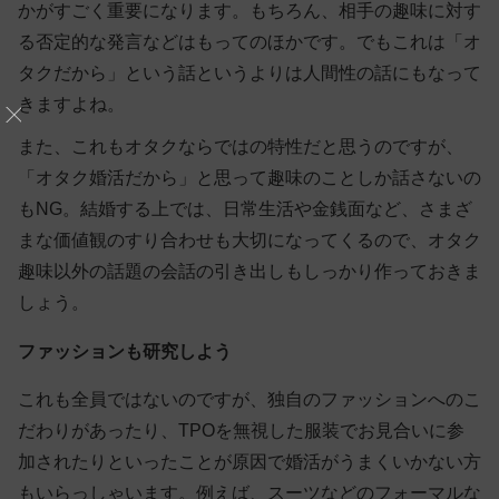
かがすごく重要
になります。もちろん、相手の趣味に対す
る否定的な発言などはもってのほかです。でもこれは「オ
タクだから」という話というよりは人間性の話にもなって
きますよね。
また、これもオタクならではの特性だと思うのですが、
「オタク婚活だから」と思って
趣味のことしか話さないの
もNG
。結婚する上では、日常生活や金銭面など、さまざ
まな価値観のすり合わせも大切になってくるので、
オタク
趣味以外の話題の会話の引き出しもしっかり作って
おきま
しょう。
ファッションも研究しよう
これも全員ではないのですが、独自のファッションへのこ
だわりがあったり、TPOを無視した服装でお見合いに参
加されたりといったことが原因で婚活がうまくいかない方
もいらっしゃいます。例えば、スーツなどのフォーマルな