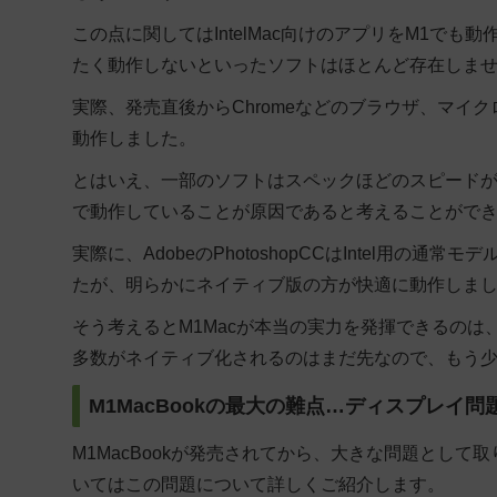
この点に関してはIntelMac向けのアプリをM1でも動
たく動作しないといったソフトはほとんど存在しま
実際、発売直後からChromeなどのブラウザ、マイクロ
動作しました。
とはいえ、
一部のソフトはスペックほどのスピード
で動作していることが原因
であると考えることがで
実際に、AdobeのPhotoshopCCはIntel用の
たが、明らかにネイティブ版の方が快適に動作しま
そう考えると
M1Macが本当の実力を発揮できるの
多数がネイティブ化されるのはまだ先なので、もう
M1MacBookの最大の難点…ディスプレイ問
M1MacBookが発売されてから、大きな問題とし
いてはこの問題について詳しくご紹介します。