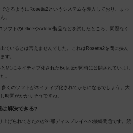
作できるようにRosetta2というシステムを導入しており、まっ
せん。
ソフトのOfficeやAdobe製品などを試したところ、問題なく
が出ているとは言えません
でした。これは
Rosetta2を間に挟ん
きます。
通常モデルとM1にネイティブ化されたBeta版が同時に公開されていまし
した。
は、多くのソフトがネイティブ化されてからになる
でしょう。大
少し時間がかかりそうですね。
題は解決できる?
て取り上げられてきたのが外部ディスプレイへの接続問題です。続