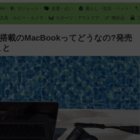
AV
ガジェット
金運・占い
暮らし・生活・ペット
文具・ホビー・カメラ
スポーツ・アウトドア
嗜好品
載のMacBookってどうなの?発売
こと