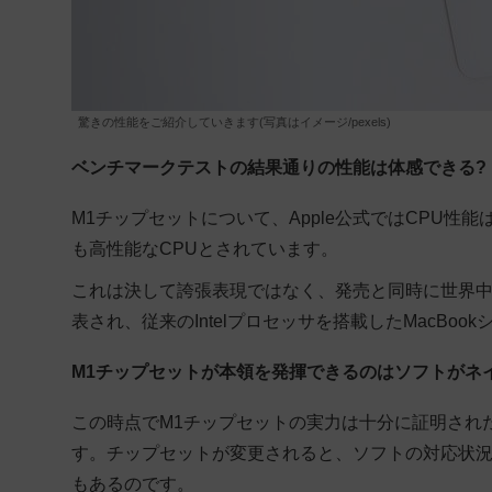
驚きの性能をご紹介していきます(写真はイメージ/pexels)
ベンチマークテストの結果通りの性能は体感できる?
M1チップセットについて、
Apple公式ではCPU性
も高性能なCPUとされています。
これは決して誇張表現ではなく、発売と同時に世界
表され、従来のIntelプロセッサを搭載したMacB
M1チップセットが本領を発揮できるのはソフトがネ
この時点でM1チップセットの実力は十分に証明され
す。チップセットが変更されると、ソフトの対応状
もあるのです。