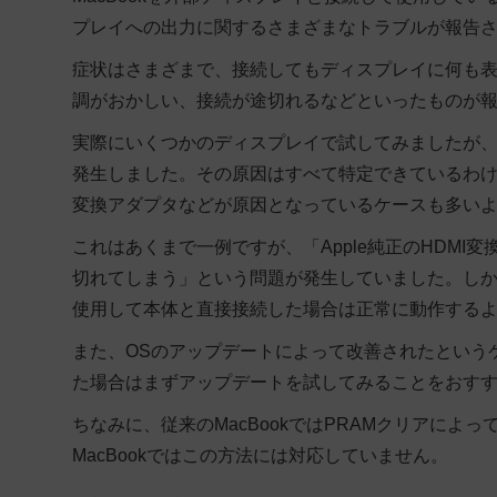
プレイへの出力に関するさまざまなトラブルが報告
症状はさまざまで、接続してもディスプレイに何も
調がおかしい、接続が途切れるなどといったものが
実際にいくつかのディスプレイで試してみましたが
発生
しました。その原因はすべて特定できているわ
変換アダプタなどが原因となっているケースも多い
これはあくまで一例ですが、「Apple純正のHDM
切れてしまう」という問題が発生していました。しかし「Thun
使用して本体と直接接続した場合は正常に動作する
また、
OSのアップデートによって改善されたという
た場合はまずアップデートを試してみることをおす
ちなみに、従来のMacBookではPRAMクリアによ
MacBookではこの方法には対応していません。