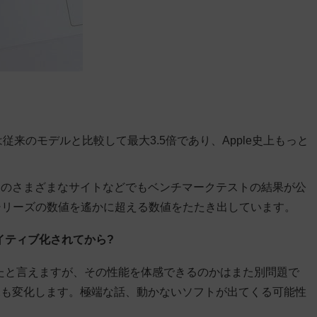
能は従来のモデルと比較して最大3.5倍
であり、Apple史上もっと
中のさまざまなサイトなどでもベンチマークテストの結果が公
ookシリーズの数値を遙かに超える数値をたたき出しています。
イティブ化されてから?
たと言えますが、その性能を体感できるのかはまた別問題で
況も変化します。極端な話、動かないソフトが出てくる可能性