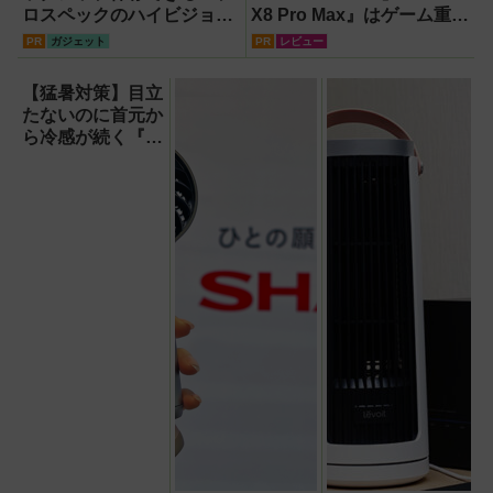
ロスペックのハイビジョン
X8 Pro Max』はゲーム重視
レコーダー『HVE705-
ならコスパ最強クラス！
PR
ガジェット
PR
レビュー
PRO』
【試用レポート】
【猛暑対策】目立
たないのに首元か
ら冷感が続く『レ
オン ポケット6 』
なら、満員電車で
も涼しい顔！