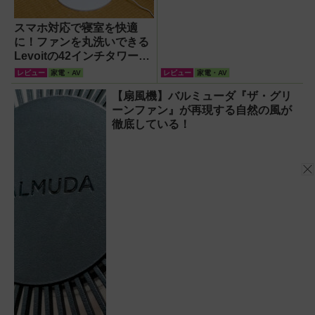
スマホ対応で寝室を快適
に！ファンを丸洗いできる
Levoitの42インチタワーフ
ァン
レビュー
家電・AV
レビュー
家電・AV
【扇風機】バルミューダ『ザ・グリ
ーンファン』が再現する自然の風が
徹底している！