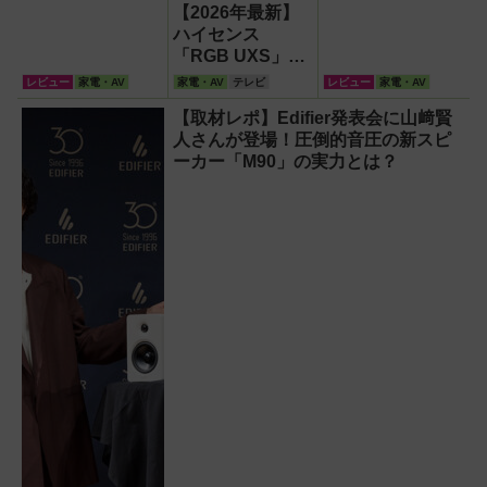
【2026年最新】
ハイセンス
「RGB UXS」登
場！液晶の常識を
レビュー
家電・AV
家電・AV
テレビ
レビュー
家電・AV
覆す「RGB
【取材レポ】Edifier発表会に山﨑賢
MiniLED」の衝撃
人さんが登場！圧倒的音圧の新スピ
ーカー「M90」の実力とは？