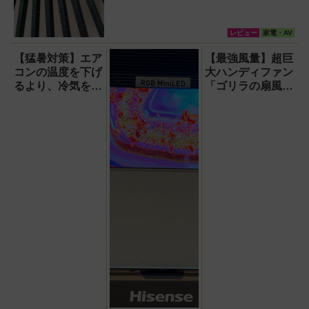
レビュー
家電・AV
【猛暑対策】エア
【最強風量】超巨
コンの温度を下げ
大ハンディファン
るより、冷気を部
「ゴリラの扇風
屋中に回して涼し
機」レビュー！直
く！室温連動サー
径16.5cmの巨大
キュレーター
ファンで想像以上
『WOOZOO（ウ
の涼しさを体感
ーズー）』が頼も
しい【節電】