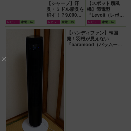
【シャープ】汗
【スポット扇風
臭・ミドル脂臭を
機】節電型
消す！？9,000円
『Levoit（レボイ
超でも売れる高級
ト）ミニタワーフ
レビュー
家電・AV
レビュー
家電・AV
レビュー
家電・AV
ハンディファン
ァン』なら快適・
『PJ-HS01』が
安全・静音・コン
【ハンディファン】韓国
凄すぎる
パクトで移動も簡
発！羽根が見えない
単！【猛暑・酷暑
『baramood（パラムー
対策】
ド）』4種使い比べ