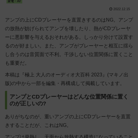
家電・AV
2022.12.15
アンプの上にCDプレーヤーを直置きするのはNG。アンプ
の放熱が妨げられてアンプを壊したり、熱がCDプレーヤ
ーに悪影響を与えるおそれがある。しっかり分けて設置す
るのが好ましい。また、アンプがプレーヤーと相互に揺ら
し合うのは音質面で不利。干渉しない位置関係に置くこと
も重要だ。
本稿は『極上 大人のオーディオ大百科 2023』(マキノ出
版)の中から一部を編集・再構成して掲載しています。
アンプとCDプレーヤーはどんな位置関係に置く
のが正しいの?
ありがちなのが、重いアンプの上にCDプレーヤーを直置
きすることだが、これはNG。
アンプは発熱し、天面から放熱する構造になっていること