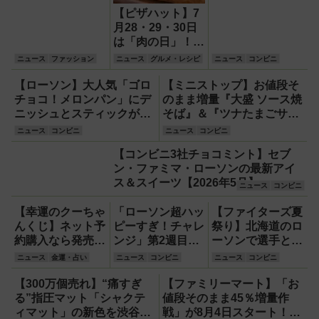
【ピザハット】7
月28・29・30日
は「肉の日」！最
大3,091円おトク
ニュース
ファッション
ニュース
グルメ・レシピ
ニュース
コンビニ
な肉ピザで猛暑を
吹き飛ばそう
【ローソン】大人気「ゴロ
【ミニストップ】お値段そ
チョコ！メロンパン」にデ
のまま増量『大盛 ソース焼
ニッシュとスティックが登
そば』＆『ツナたまごサン
場！新作スイーツ・よくば
ド』やスイーツ・お弁当な
ニュース
コンビニ
ニュース
コンビニ
りセットほか
ど注目のベストイレブン！
【コンビニ3社チョコミント】セブ
ン・ファミマ・ローソンの最新アイ
ス＆スイーツ【2026年5月】
ニュース
コンビニ
【幸運のクーちゃ
「ローソン超ハッ
【ファイターズ夏
んくじ】ネット予
ピーすぎ！チャレ
祭り】北海道のロ
約購入なら発売前
ンジ」第2週目は
ーソンで選手とコ
でも買える！1
6月8・9日発売！
ラボ商品発売！
ニュース
金運・占い
ニュース
コンビニ
ニュース
コンビニ
等・前後賞5,000
スイーツ『盛りす
「伊藤投手の海鮮
万円が狙える宝く
ぎ！バスチー』
チゲラーメン」や
【300万個売れ】“痛すぎ
【ファミリーマート】「お
じを解説
51％増量や『合
「ブルーサイダ
る”指圧マット「シャクテ
値段そのまま45％増量作
わせすぎ！欧風カ
ー」ほか
ィマット」の新色を渋谷で
戦」が8月4日スタート！ラ