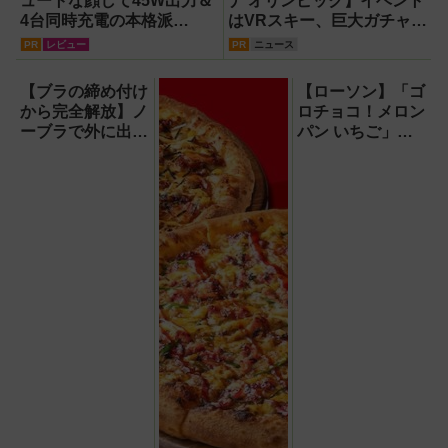
ュートな顔して45W出力＆
ナ オリンピック】イベント
4台同時充電の本格派
はVRスキー、巨大ガチャな
『RORRY CharmGo オー
どのイマーシブ体験が目白
PR
レビュー
PR
ニュース
ルインミニ』でスマホもモ
押し！【PR】
バイルファンもノートPC
【ブラの締め付け
【ローソン】「ゴ
も安心
から完全解放】ノ
ロチョコ！メロン
ーブラで外に出ら
パン いちご」や
れる!? バズり中
森半コラボ「お餅
の「no-bu（ノー
で巻いた濃い抹茶
ブ）」ブラレスウ
もち食感ロール」
ェアが革命的すぎ
など新作スイー
る！開発秘話＆魔
ツ・パンが登場！
法の胸パッドの秘
密に迫る