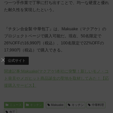
つ一つ手作業で丁寧に打ち出すことで、均一な硬度と優れ
た耐久性を実現したという。
『チタン合金製 中華包丁』は、Makuake（マクアケ）の
プロジェクトページで購入可能だ。現在、50名限定で
26%OFFの16,990円（税込）、100名限定で22%OFFの
17,990円（税込）で購入できる。
公式サイト
関連記事:Makuake(マクアケ)本社に突撃！新しいモノ・コ
ト発見やメガヒット商品誕生の聖地を取材してみた！【応
援購入サービス】
ニュース
キッチン
Makuake
キッチン
中華料理
包丁