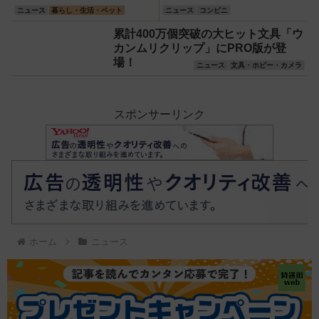
レーパン＆はみで
体験できるイベント開催！
インナップ＆キャンペーン
ニュース
暮らし・生活・ペット
ニュース
コンビニ
るメンチカツ』な
まとめ
累計400万個突破の大ヒット文具「ウ
ど全10品！
カンムリクリップ」にPRO版が登
場！
ニュース
文具・ホビー・カメラ
スポンサーリンク
ホーム
ニュース