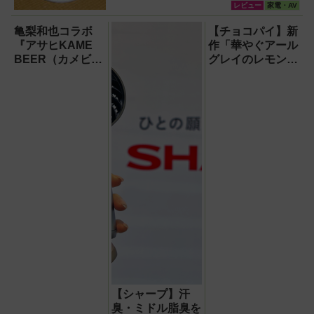
レビュー
家電・AV
亀梨和也コラボ
【チョコパイ】新
『アサヒKAME
作「華やぐアール
BEER（カメビア
グレイのレモンテ
ー』はどんなビー
ィー」を食べてみ
ルか飲んで確認！
た！甘さすっきり
で大人っぽく、初
夏にぴったり
【シャープ】汗
臭・ミドル脂臭を