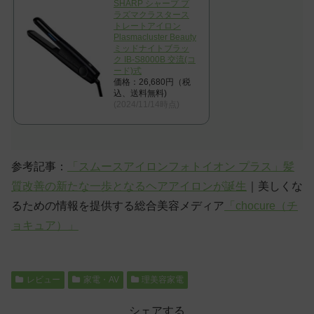
SHARP シャープ プ
ラズマクラスタース
トレートアイロン
Plasmacluster Beauty
ミッドナイトブラッ
ク IB-S8000B 交流(コ
ード)式
価格：26,680円（税
込、送料無料)
(2024/11/14時点)
参考記事：
「スムースアイロンフォトイオン プラス」髪
質改善の新たな一歩となるヘアアイロンが誕生
｜美しくな
るための情報を提供する総合美容メディア
「chocure（チ
ョキュア）」
レビュー
家電・AV
理美容家電
シェアする