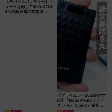
【モバイルバッテリー】キ
ュートな顔して45W出力＆
4台同時充電の本格派
『RORRY CharmGo オー
ルインミニ』でスマホもモ
バイルファンもノートPC
も安心
【プライムデー2026おすす
め】『Notta Memo（ノッ
タ メモ）Type C』録音か
らAI自動文字起こし・翻
PR
レビュー
PR
レビュー