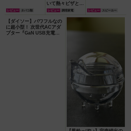
いて熱々ピザとフ
ィッシュ＆チップ
レビュー
タバコ類
レビュー
調理家電
レビュー
スピーカー
ス三昧！
【ダイソー】パワフルなの
に超小型！ 次世代ACアダ
プター『GaN USB充電
器』がすごすぎる！
【風鈴っぽい】完売続出の