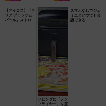
訳・要約までこなすAIボイ
スレコーダー！【議事録作
【アイコス】『テ
スマホなしでジェ
成】
リア ブロッサム
ミニといつでも会
パール』ストロベ
話できる
リー＆バジルの冒
『Google Home
険味はおいしいの
スピーカー』で未
か【カプセル入り
来がわが家にやっ
メンソール】
てきた！【なぜな
ぜ期対策にも】
リビングに「ノン
フライヤー」を置