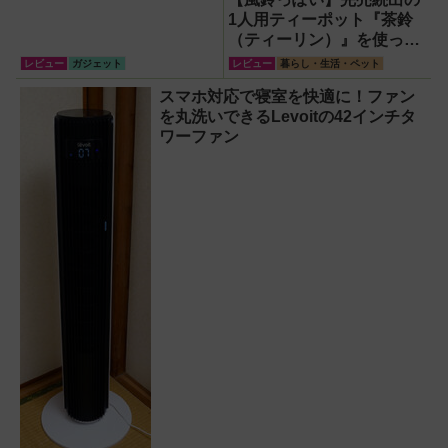
1人用ティーポット『茶鈴
（ティーリン）』を使って
みた！川越の風鈴から着想
レビュー
ガジェット
レビュー
暮らし・生活・ペット
を得たかわいい見た目のリ
スマホ対応で寝室を快適に！ファン
アルな使い勝手を徹底解説
を丸洗いできるLevoitの42インチタ
ワーファン