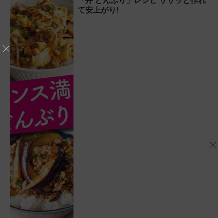
「丼 どんぶり」レシピ ササッと作れ
て安上がり!