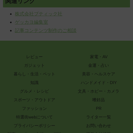
関連リンク
株式会社ブティック社
ゲッカヨ編集室
記事コンテンツ制作のご相談
レビュー
家電・AV
ガジェット
金運・占い
暮らし・生活・ペット
美容・ヘルスケア
知識
ハンドメイド・DIY
グルメ・レシピ
文具・ホビー・カメラ
スポーツ・アウトドア
嗜好品
ファッション
PR
特選街webについて
ライター一覧
プライバシーポリシー
お問い合わせ