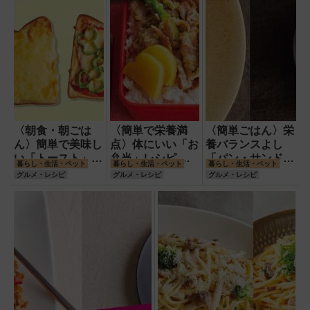
〈朝食・朝ごは
〈簡単で栄養満
〈簡単ごはん〉栄
ん〉簡単で美味し
点〉体にいい「お
養バランスよし
い「トースト」レ
弁当」レシピ 栄
「パン・サンドイ
暮らし・生活・ペット
暮らし・生活・ペット
暮らし・生活・ペット
シピ 栄養バラン
養バランスがとれ
ッチ」レシピで手
グルメ・レシピ
グルメ・レシピ
グルメ・レシピ
ス満点の一品!
たズボラごはん!
間いらず!