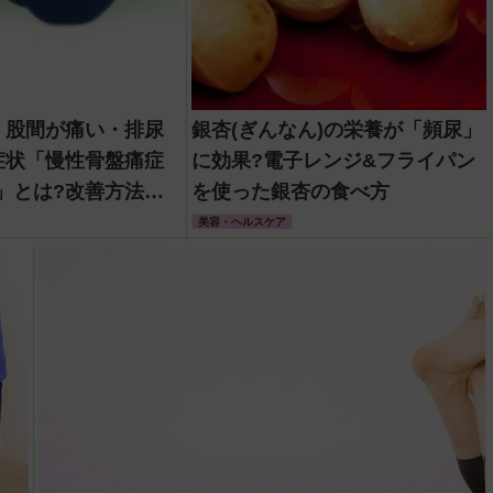
】股間が痛い・排尿
銀杏(ぎんなん)の栄養が「頻尿」
症状「慢性骨盤痛症
に効果?電子レンジ&フライパン
S)」とは?改善方法は
を使った銀杏の食べ方
美容・ヘルスケア