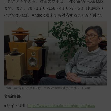
しむこともできる。対応スマホは、iPhone7からXs Max
まで。また、78・1ミリ×158・4ミリ×7・5ミリ以内のサ
イズであれば、Android端末でも対応することが可能だ。
企画・設計を行った谷脇氏は、ヤマハで音響設計などに携わった人物。
文/編集部
●サイトURL
https://www.makuake.com/project/piax/