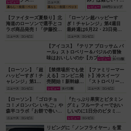
レビュー
ニュース
HUGEL「エアロ
『初心者にいちば
暮らし・生活・ペット
暮らし・生活・ペット
レビュー
100円ショップ
ゲルソフトクーラ
んわかりやすい!!
ー4L」【アイリ
基本の棒針編み』
【ファイターズ夏祭り】北
「ローソン超ハッピーす
スオーヤマ】！宇
を参考に20年ぶり
海道のローソンで選手とコ
ぎ！チャレンジ」第4週目
宙服の技術で保冷
に挑んでみまし
ラボ商品発売！「伊藤投手
最終週は6月22・23日発
力も異次元だった
た！
の海鮮チゲラーメン」や
売！スイーツ『盛りすぎ！
ニュース
コンビニ
ニュース
コンビニ
「ブルーサイダー」ほか
どらもっち あんこ＆ホイッ
【アイコス】『テリア ブロッサム パ
プ』や『盛りすぎ！くちど
ール』ストロベリー＆バジルの冒険
けショコラクレープ』も
味はおいしいのか【カプセル入りメ
51％増量の全13品！
レビュー
タバコ類
ンソール】
【ローソン】「超
【禁煙場所でも使
【ファミリーマー
ハッピーすぎ！チ
える】コンビニ発
ト】冷スイーツ
ャレンジ」第1週
売開始！新幹線、
「ストロベリーフ
スタート！「ソー
飛行機、仕事中も
ラッペ」や「アン
ニュース
コンビニ
レビュー
タバコ類
ニュース
コンビニ
ス焼そば 63％増
密かに一服できる
ナミラーズアイ
量」や「盛りす
『ノルディックス
ス」、「冷し麺」
【ローソン】「ゴロチョ
『たっぷり果実とビタミン
ぎ！プレミアムロ
ピリット』とは？
おトクなキャンペ
コ！メロンパン いちご」や
グミ』フルーティーでおい
ールケーキ」
【オーラルたば
ーン情報など
森半コラボ「お餅で巻いた
しいのに1日分のビタミン
51％増量ほか
こ】
濃い抹茶もち食感ロール」
もとれるって!?【食べてみ
ニュース
コンビニ
レビュー
コンビニ
など新作スイーツ・パンが
た】
リビングに「ノンフライヤー」を置
登場！