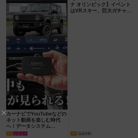
ナ オリンピック】イベント
はVRスキー、巨大ガチャな
どのイマーシブ体験が目白
押し！【PR】
カーナビでYouTubeなどの
ネット動画を楽しむ時代
へ！データシステム
『U2KIT』がドライブを変
PR
レビュー
PR
ニュース