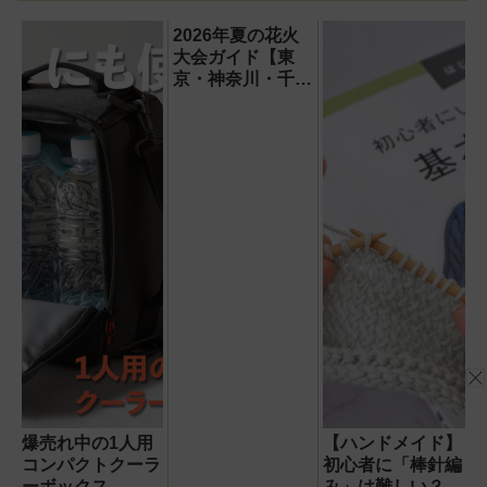
える【PR】
2026年夏の花火
大会ガイド【東
京・神奈川・千
葉】
爆売れ中の1人用
【ハンドメイド】
コンパクトクーラ
初心者に「棒針編
ーボックス
み」は難しい？