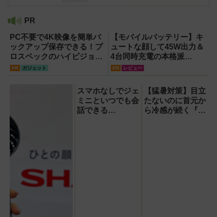
PR
PC不要で4K映像を簡単バ
【モバイルバッテリー】キ
ックアップ保存できる！プ
ュートな顔して45W出力＆
ロスペックのハイビジョン
4台同時充電の本格派
レコーダー『HVE705-
『RORRY CharmGo オー
PR
ガジェット
PR
レビュー
PRO』
ルインミニ』でスマホもモ
バイルファンもノートPCも
スマホなしでジェ
【猛暑対策】目立
安心
ミニといつでも会
たないのに首元か
話できる
ら冷感が続く『レ
『Google Home
オン ポケット6 』
スピーカー』で未
なら、満員電車で
来がわが家にやっ
も涼しい顔！
てきた！【なぜな
ぜ期対策にも】