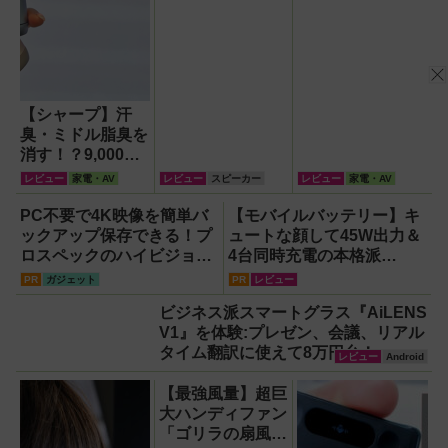
【シャープ】汗
臭・ミドル脂臭を
消す！？9,000円
超でも売れる高級
レビュー
家電・AV
レビュー
スピーカー
レビュー
家電・AV
ハンディファン
『PJ-HS01』が
PC不要で4K映像を簡単バ
【モバイルバッテリー】キ
凄すぎる
ックアップ保存できる！プ
ュートな顔して45W出力＆
ロスペックのハイビジョン
4台同時充電の本格派
レコーダー『HVE705-
『RORRY CharmGo オー
PR
ガジェット
PR
レビュー
PRO』
ルインミニ』でスマホもモ
ビジネス派スマートグラス『AiLENS
バイルファンもノートPCも
V1』を体験:プレゼン、会議、リアル
安心
タイム翻訳に使えて8万円台！
レビュー
Android
【最強風量】超巨
大ハンディファン
「ゴリラの扇風