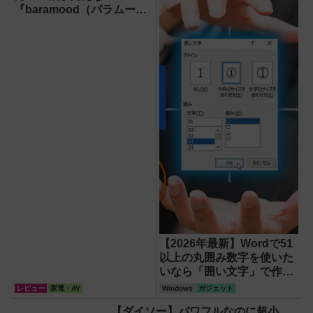
てみた結果
約までこなすAIボ
『baramood（パラムー
イスレコーダー！
ド）』4種使い比べ
【議事録作成】
【2026年最新】Wordで51
以上の丸囲み数字を使いた
いなら「囲い文字」で作る
【Windows】
レビュー
家電・AV
Windows
ガジェット
【ダイソー】パワフルなのに超小