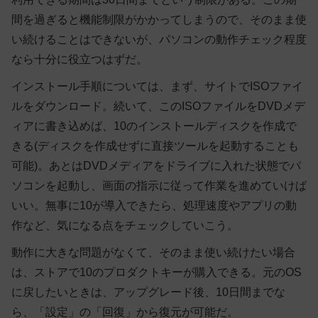
間を過ぎると機能制限がかかってしまうので、そのまま使
い続けることはできないが、パソコンの動作チェック程度
なら十分に役立つはずだ。
インストール手順については、まず、サイトでISOファイ
ルをダウンロード。続いて、このISOファイルをDVDメデ
ィアに書き込めば、10のインストールディスクを作成で
きる(ディスクを作成せずに直接ツールを起動することも
可能)。あとはDVDメディアをドライブに入れた状態でパ
ソコンを起動し、画面の指示に従って作業を進めていけば
いい。無事に10が導入できたら、処理速度やアプリの動
作など、気になる点をチェックしていこう。
動作に大きな問題がなくて、そのまま使い続けたい場合
は、ストアで10のプロダクトキーが購入できる。元のOS
に戻したいときは、アップグレード後、10日間までな
ら、「設定」の「回復」から復元が可能だ。