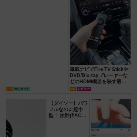
車載ナビでFire TV Stickや
DVD/Blu-rayプレーヤーな
どのHDMI機器を映す最短
ルート。USB接続だけで
PR
ガジェット
PR
レビュー
Apple CarPlayもワイヤレ
ス化できる新機軸アダプタ
【ダイソー】パワ
ーを徹底解説【データシス
フルなのに超小
テム『USBKIT』】
型！ 次世代ACア
ダプター『GaN
USB充電器』が
すごすぎる！