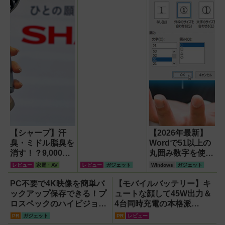
【シャープ】汗
【2026年最新】
臭・ミドル脂臭を
Wordで51以上の
消す！？9,000円
丸囲み数字を使い
超でも売れる高級
たいなら「囲い文
レビュー
家電・AV
レビュー
ガジェット
Windows
ガジェット
ハンディファン
字」で作る
『PJ-HS01』が
【Windows】
PC不要で4K映像を簡単バ
【モバイルバッテリー】キ
凄すぎる
ックアップ保存できる！プ
ュートな顔して45W出力＆
ロスペックのハイビジョン
4台同時充電の本格派
レコーダー『HVE705-
『RORRY CharmGo オー
PR
ガジェット
PR
レビュー
PRO』
ルインミニ』でスマホもモ