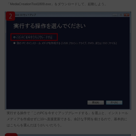
「MediaCreationTool1809.exe」をダウンロードして、起動しよう。
実行する操作で「このPCを今すぐアップグレードする」を選ぶと、インストール
メディアを作成せずに10へ直接更新できる。余計な手間を省けるので、基本的に
はこちらを選んだほうがいいだろう。