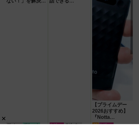
ない！」を解決す
話できる
る方法
『Google Home
【OneDrive対
スピーカー』で未
応・2026年最新
来がわが家にやっ
版】
てきた！【なぜな
ぜ期対策にも】
【プライムデー
2026おすすめ】
『Notta
Memo（ノッタ メ
Windows
ガジェット
レビュー
スピーカー
PR
レビュー
モ）Type C』録
音からAI自動文字
【ハンディファン】韓国
【猛暑対策】目立たないの