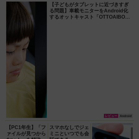
【子どもがタブレットに近づきすぎ
バイルファンもノートPCも
る問題】車載モニターをAndroid化
安心
するオットキャスト「OTTOAIBOX
P3 Pro」を試してみた結果
レビュー
Android
【PC1年生】「フ
スマホなしでジェ
ァイルが見つから
ミニといつでも会