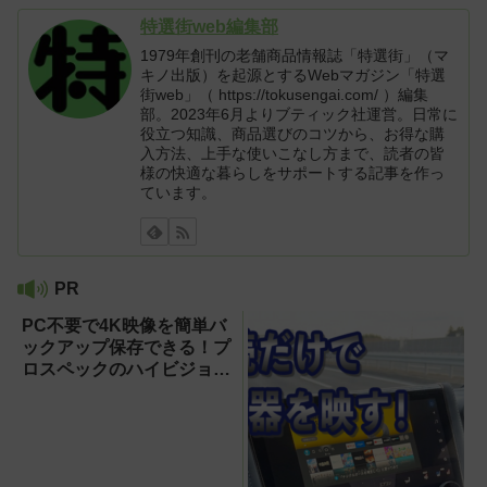
特選街web編集部
1979年創刊の老舗商品情報誌「特選街」（マ
キノ出版）を起源とするWebマガジン「特選
街web」（ https://tokusengai.com/ ）編集
部。2023年6月よりブティック社運営。日常に
役立つ知識、商品選びのコツから、お得な購
入方法、上手な使いこなし方まで、読者の皆
様の快適な暮らしをサポートする記事を作っ
ています。
PR
PC不要で4K映像を簡単バ
ックアップ保存できる！プ
ロスペックのハイビジョン
レコーダー『HVE705-
PRO』