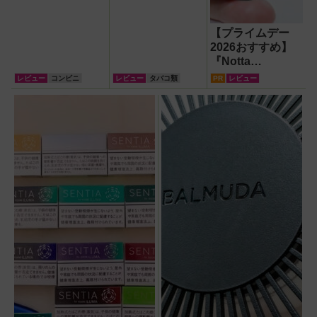
【プライムデー
2026おすすめ】
『Notta
Memo（ノッタ メ
レビュー
コンビニ
レビュー
タバコ類
PR
レビュー
モ）Type C』録
音からAI自動文字
起こし・翻訳・要
約までこなすAIボ
イスレコーダー！
【議事録作成】