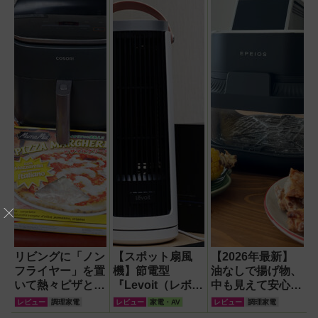
リビングに「ノン
【スポット扇風
【2026年最新】
フライヤー」を置
機】節電型
油なしで揚げ物、
いて熱々ピザとフ
『Levoit（レボイ
中も見えて安心な
ィッシュ＆チップ
ト）ミニタワーフ
ノンフライヤー
レビュー
調理家電
レビュー
家電・AV
レビュー
調理家電
ス三昧！
ァン』なら快適・
『ガラスボウルエ