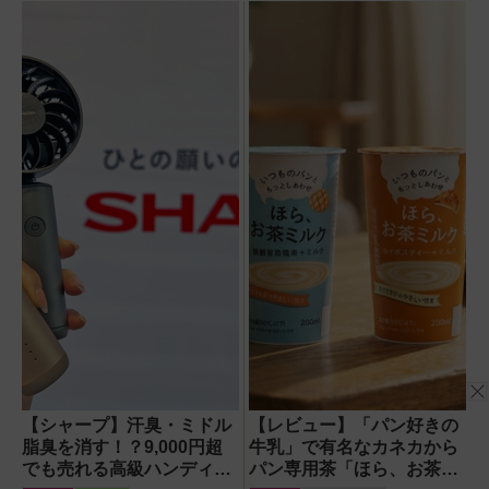
安全・静音・コン
アフライヤー』で
パクトで移動も簡
唐揚げ＆焼きとう
単！【猛暑・酷暑
もろこしにチャレ
対策】
ンジ
【シャープ】汗臭・ミドル
【レビュー】「パン好きの
脂臭を消す！？9,000円超
牛乳」で有名なカネカから
でも売れる高級ハンディフ
パン専用茶「ほら、お茶ミ