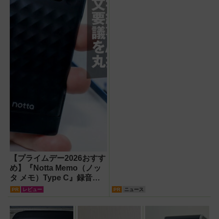
どのイマーシブ体験が目白
押し！【PR】
【プライムデー2026おすす
め】『Notta Memo（ノッ
タ メモ）Type C』録音か
らAI自動文字起こし・翻
PR
レビュー
PR
ニュース
訳・要約までこなすAIボイ
スレコーダー！【議事録作
成】