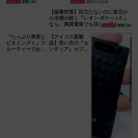
ァン『PJ-HS01』が凄すぎ
ルク」新登場！
レビュー
家電・AV
レビュー
グルメ・レシピ
る
【猛暑対策】目立たないのに首元か
ら冷感が続く『レオン ポケット6 』
なら、満員電車でも涼しい顔！
レビュー
家電・AV
『たっぷり果実と
【アイコス新製
ビタミングミ』フ
品】安い方の『セ
ルーティーでおい
ンティア』カプセ
しいのに1日分の
ル第2弾『パッシ
ビタミンもとれる
ョン フルーツ カ
って!?【食べてみ
プセル』で喫煙所
た】
にリゾート感を！