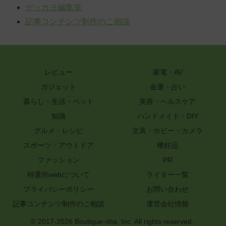
ゲッカヨ編集室
記事コンテンツ制作のご相談
レビュー
家電・AV
ガジェット
金運・占い
暮らし・生活・ペット
美容・ヘルスケア
知識
ハンドメイド・DIY
グルメ・レシピ
文具・ホビー・カメラ
スポーツ・アウトドア
嗜好品
ファッション
PR
特選街webについて
ライター一覧
プライバシーポリシー
お問い合わせ
記事コンテンツ制作のご相談
運営会社情報
© 2017-2026 Boutique-sha, Inc. All rights reserved..