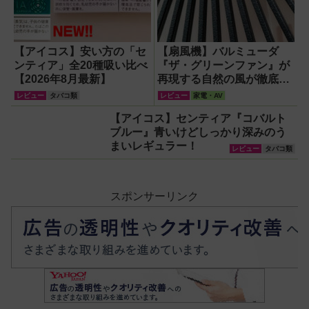
【アイコス】安い方の「セ
【扇風機】バルミューダ
ンティア」全20種吸い比べ
『ザ・グリーンファン』が
【2026年8月最新】
再現する自然の風が徹底し
ている！
レビュー
タバコ類
レビュー
家電・AV
【アイコス】センティア『コバルト
ブルー』青いけどしっかり深みのう
まいレギュラー！
レビュー
タバコ類
スポンサーリンク