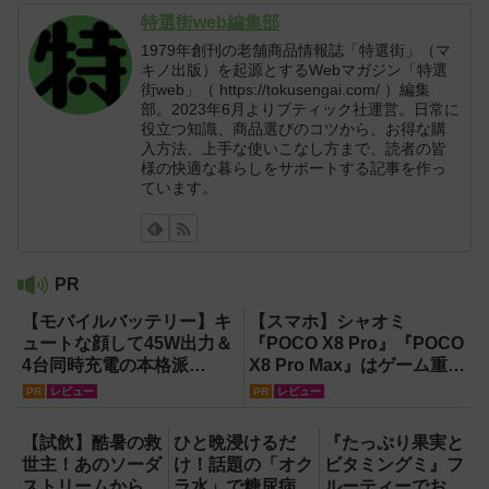
特選街web編集部
1979年創刊の老舗商品情報誌「特選街」（マ
キノ出版）を起源とするWebマガジン「特選
街web」（ https://tokusengai.com/ ）編集
部。2023年6月よりブティック社運営。日常に
役立つ知識、商品選びのコツから、お得な購
入方法、上手な使いこなし方まで、読者の皆
様の快適な暮らしをサポートする記事を作っ
ています。
PR
【モバイルバッテリー】キ
【スマホ】シャオミ
ュートな顔して45W出力＆
『POCO X8 Pro』『POCO
4台同時充電の本格派
X8 Pro Max』はゲーム重視
『RORRY CharmGo オー
ならコスパ最強クラス！
PR
レビュー
PR
レビュー
ルインミニ』でスマホもモ
【試用レポート】
バイルファンもノートPC
【試飲】酷暑の救
ひと晩浸けるだ
『たっぷり果実と
も安心
世主！あのソーダ
け！話題の「オク
ビタミングミ』フ
ストリームから
ラ水」で糖尿病・
ルーティーでおい