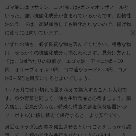
ゴマ油にはセサミン、コメ油にはγガンマオリザノールと
いった、強い抗酸化成分が含まれているからです。動物性
油のラードは、高温加熱しても酸化されないので、揚げ物
に使うには向いています。
いずれの油も、必ず良質な物を選んでください。粗悪な物
は、せっかくの抗酸化成分も損なわれます。見分け方とし
ては、1ml当たりの単価が、エゴマ油・アマニ油5～10
円、オリーブオイル10円、ゴマ油やラード2～3円、コメ
油3～5円を目安にするとよいでしょう。
1～2ヵ月で使い切れる量を考えて購入することも大切で
す。魚や野菜と同じく、油も生鮮食品と心得ましょう。購
入後は、空気が入らない特殊な構造の鮮度保持容器(ハク
リ・ボトル)に移し替えて保存すると、より安全です。
身近なサラダ油が毒を発生させるということをしっかり認
識して、血管の老化を進行させないよう心がけましょう。