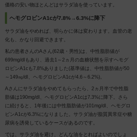
価格の安い物ほとんどはサラダ油を使っています。
ヘモグロビンA1cが7.8%→6.3%に降下
サラダ油をやめれば、明らかに体は変わります。血管の老
化も、かなり回避できます。
私の患者さんのAさん(62歳・男性)は、中性脂肪値が
699mg/dlもあり、過去1～2ヵ月の血糖状態を示すヘモグ
ロビンA1cも7.8%ありました(基準値は、中性脂肪値が50
～149㎎/dl、ヘモグロビンA1cが4.6～6.2%)。
Aさんにサラダ油をやめてもらったら、2ヵ月半で中性脂
肪値は190mg/dl、ヘモグロビンA1cは7.3%に降下。さら
に続けると、1年後には中性脂肪値が101mg/dl、ヘモグロ
ビンA1cが6.3%になりました。サラダ油が脂質異常症や糖
尿病を誘発しているケースがあるのです。
では、サラダ油を避け、どんな油をとればよいのでしょ