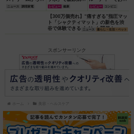
『くだもの
高血圧・関節痛を
しいのに1日分の
ニュース
調理家電
レビュー
健康
レビュー
コンビニ
Vinegar（ビネガ
撃退する簡単習慣
ビタミンもとれる
【300万個売れ】“痛すぎる”指圧マッ
ー）』が登場！ス
【2026年最新
って!?【食べてみ
ト「シャクティマット」の新色を渋
ッキリ美味しくて
版】
た】
谷で体験できるイベント開催！
どハマり確定
ニュース
暮らし・生活・ペット
スポンサーリンク
ホーム
美容・ヘルスケア