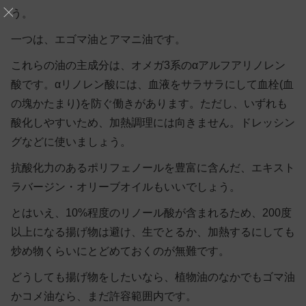
う。
一つは、
エゴマ油
と
アマニ油
です。
これらの油の主成分は、オメガ3系のαアルフアリノレン
酸です。αリノレン酸には、血液をサラサラにして血栓(血
の塊かたまり)を防ぐ働きがあります。ただし、いずれも
酸化しやすいため、加熱調理には向きません。ドレッシン
グなどに使いましょう。
抗酸化力のあるポリフェノールを豊富に含んだ、エキスト
ラバージン・オリーブオイルもいいでしょう。
とはいえ、10%程度のリノール酸が含まれるため、200度
以上になる揚げ物は避け、生でとるか、加熱するにしても
炒め物くらいにとどめておくのが無難です。
どうしても揚げ物をしたいなら、植物油のなかでもゴマ油
かコメ油なら、まだ許容範囲内です。