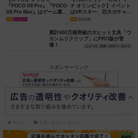
『POCO X8 Pro』『POCO
ナ オリンピック】イベント
X8 Pro Max』はゲーム重視
はVRスキー、巨大ガチャな
ならコスパ最強クラス！
どのイマーシブ体験が目白
PR
レビュー
PR
ニュース
【試用レポート】
押し！【PR】
累計400万個突破の大ヒット文具「ウ
カンムリクリップ」にPRO版が登
場！
ニュース
文具・ホビー・カメラ
スポンサーリンク
ホーム
文具・ホビー・カメラ