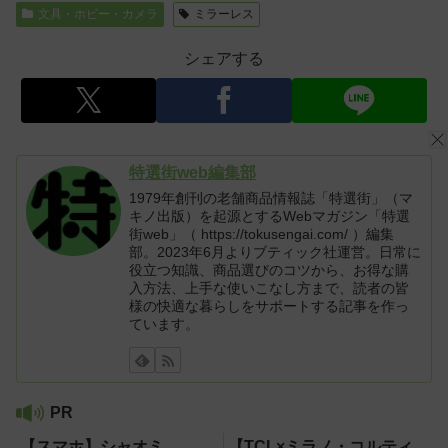
文具・ホビー・カメラ
ミラーレス
シェアする
特選街web編集部
1979年創刊の老舗商品情報誌「特選街」（マ
キノ出版）を起源とするWebマガジン「特選
街web」（ https://tokusengai.com/ ）編集
部。2023年6月よりブティック社運営。日常に
役立つ知識、商品選びのコツから、お得な購
入方法、上手な使いこなし方まで、読者の皆
様の快適な暮らしをサポートする記事を作っ
ています。
PR
【スマホ】シャオミ
【TCL×ミラノ・コルティ