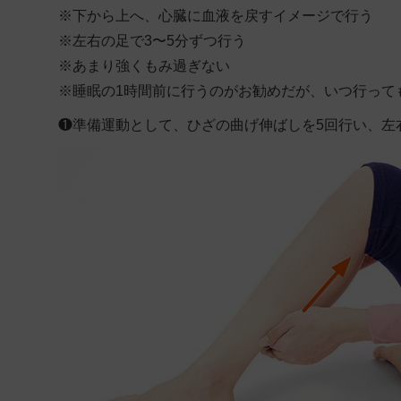
※
下から上へ、心臓に血液を戻すイメージで行う
※
左右の足で3〜5分ずつ行う
※
あまり強くもみ過ぎない
※
睡眠の1時間前に行うのがお勧めだが、いつ行って
❶
準備運動として、ひざの曲げ伸ばしを5回行い、左