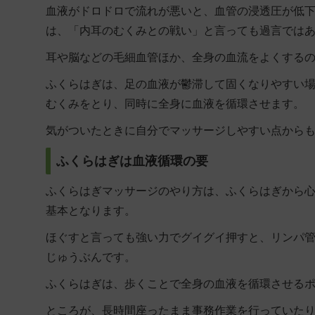
血液がドロドロで流れが悪いと、血管の浸透圧が低
は、「内耳のむくみとの戦い」と言っても過言では
耳や脳などの毛細血管ほか、全身の血流をよくする
ふくらはぎは、足の血液が鬱滞して固くなりやすい
むくみをとり、同時に全身に血液を循環させます。
気がついたときに自分でマッサージしやすい点から
ふくらはぎは血液循環の要
ふくらはぎマッサージのやり方は、ふくらはぎから
基本となります。
ほぐすと言っても強い力でグイグイ押すと、リンパ
じゅうぶんです。
ふくらはぎは、歩くことで全身の血液を循環させる
ところが、長時間座ったまま事務作業を行っていた