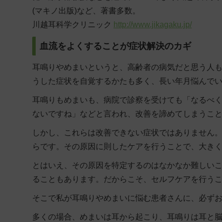
(マキノ出版)など、著書多数。
川越耳科学クリニック
http://www.jikagaku.jp/
血流をよくすることが症状解決のカギ
耳鳴りやめまいというと、高齢者の病気だと思う人も
うした症状を自覚するかたも多く、長い年月悩んで
耳鳴りもめまいも、病院で診察を受けても「なるべ
ないですね」などと言われ、改善を諦めてしまうこ
しかし、これらは改善できない症状ではありません
らです。その
原因に則したケアを行うことで、大き
とはいえ、その原因を特定するのはなかなか難しい
ることもあります。だからこそ、セルフケアを行う
そこで私が耳鳴りやめまいに悩む患者さんに、必ず
多くの場合、めまいは耳から起こり、耳鳴りは耳と