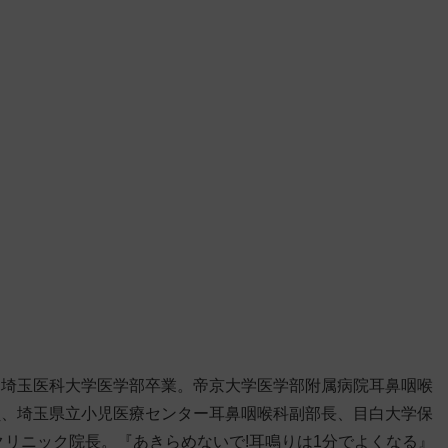
。埼玉医科大学医学部卒業。帝京大学医学部附属病院耳鼻咽喉
員、埼玉県立小児医療センター耳鼻咽喉科副部長、目白大学保
クリニック院長。『あきらめないで!耳鳴りは1分でよくなる』