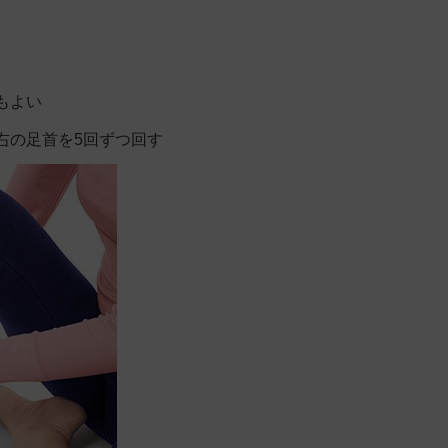
もよい
右の足首を5回ずつ回す