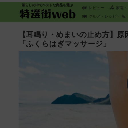
暮らしの中でベストな商品を選ぶ
レビュー
家電・
グルメ・レシピ
【耳鳴り・めまいの止め方】原
「ふくらはぎマッサージ」