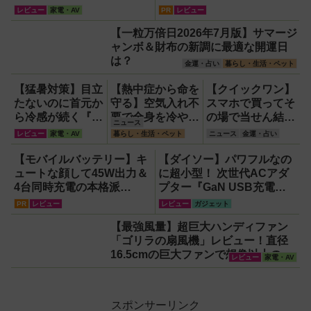
らAI自動文字起こし・翻
レビュー
家電・AV
PR
レビュー
訳・要約までこなすAIボイ
【一粒万倍日2026年7月版】サマージ
スレコーダー！【議事録作
ャンボ＆財布の新調に最適な開運日
成】
は？
金運・占い
暮らし・生活・ペット
【猛暑対策】目立
【熱中症から命を
【クイックワン】
たないのに首元か
守る】空気入れ不
スマホで買ってそ
ら冷感が続く『レ
要で全身を冷やす
の場で当せん結果
ニュース
オン ポケット6 』
『ワンタッチアイ
がわかるネット専
レビュー
家電・AV
暮らし・生活・ペット
ニュース
金運・占い
なら、満員電車で
スバス』。子ども
用宝くじのしくみ
も涼しい顔！
たちのスポーツ現
と買い方
【モバイルバッテリー】キ
【ダイソー】パワフルなの
場に1台置くべき
ュートな顔して45W出力＆
に超小型！ 次世代ACアダ
理由
4台同時充電の本格派
プター『GaN USB充電
『RORRY CharmGo オー
器』がすごすぎる！
PR
レビュー
レビュー
ガジェット
ルインミニ』でスマホもモ
【最強風量】超巨大ハンディファン
バイルファンもノートPC
「ゴリラの扇風機」レビュー！直径
も安心
16.5cmの巨大ファンで想像以上の涼
レビュー
家電・AV
しさを体感
スポンサーリンク