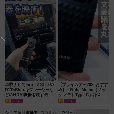
車載ナビでFire TV Stickや
【プライムデー2026おすす
DVD/Blu-rayプレーヤーな
め】『Notta Memo（ノッ
どのHDMI機器を映す最短
タ メモ）Type C』録音か
ルート。USB接続だけで
らAI自動文字起こし・翻
PR
レビュー
PR
レビュー
Apple CarPlayもワイヤレ
訳・要約までこなすAIボイ
ス化できる新機軸アダプタ
スレコーダー！【議事録作
シニア向け電動ア
スマホなしでジェ