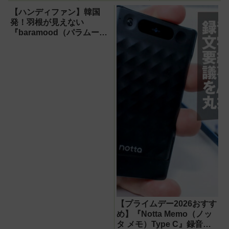
ハンディファン
『PJ-HS01』が凄
【ハンディファン】韓国
すぎる
発！羽根が見えない
『baramood（パラムー
ド）』4種使い比べ
【プライムデー2026おすす
め】『Notta Memo（ノッ
タ メモ）Type C』録音か