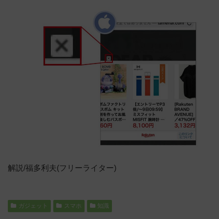
解説/福多利夫(フリーライター)
ガジェット
スマホ
知識