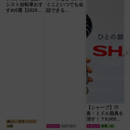
ーを徹底解説【データシス
成】
シスト自転車おす
ミニといつでも会
テム『USBKIT』】
すめ6選【2026年
話できる
最新版】選び方の
『Google Home
ポイントは「また
スピーカー』で未
ぎやすさ」「軽
来がわが家にやっ
さ」「足つきの良
てきた！【なぜな
さ」
ぜ期対策にも】
【シャープ】汗
臭・ミドル脂臭を
消す！？9,000円
暮らし・生活・ペット
超でも売れる高級
知識
レビュー
スピーカー
レビュー
家電・AV